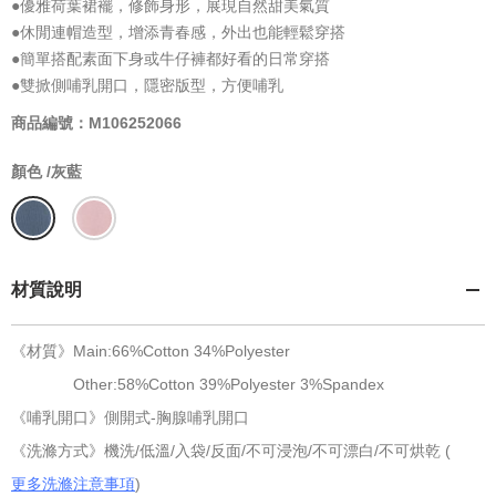
●優雅荷葉裙襬，修飾身形，展現自然甜美氣質
●休閒連帽造型，增添青春感，外出也能輕鬆穿搭
●簡單搭配素面下身或牛仔褲都好看的日常穿搭
●雙掀側哺乳開口，隱密版型，方便哺乳
商品編號：M106252066
顏色 /
灰藍
材質說明
《材質》Main:66%Cotton 34%Polyester
Other:58%Cotton 39%Polyester 3%Spandex
《哺乳開口》側開式-胸腺哺乳開口
《洗滌方式》機洗/低溫/入袋/反面/不可浸泡/不可漂白/不可烘乾 (
更多洗滌注意事項
)