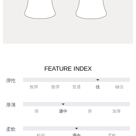
FEATURE INDEX
無彈
微彈
普通
佳
極佳
薄
適中
厚
加厚
較挺
適中
柔軟