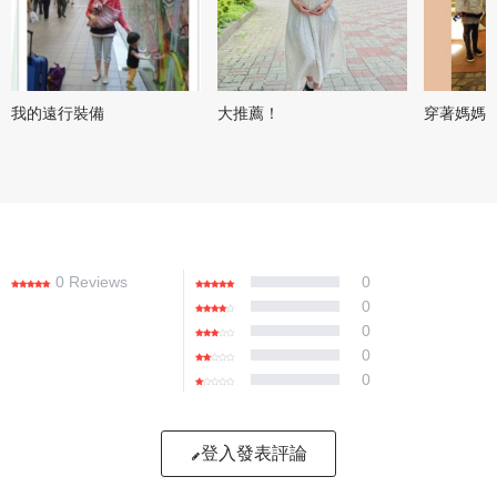
我的遠行裝備
大推薦！
穿著媽媽
0 Reviews
0
0
0
0
0
登入發表評論