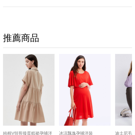
寫評論
請評分：
推薦商品
(圖片格式限jpg、jpeg)
純棉V領剪接蛋糕裙孕哺洋
冰涼飄逸孕哺洋裝
迪士尼毛