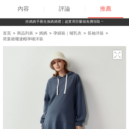
內容
評論
推薦
持媽媽手冊兌換媽媽禮｜超實用芬蘭箱免費領取 ~
首頁
商品列表
媽媽
孕婦裝｜哺乳衣
長袖洋裝
荷葉裙襬連帽孕哺洋裝