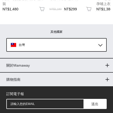
裝
孕哺上衣
NT$1,480
NT$299
NT$1,380
NT$1,180
圖片上傳
圖片上傳
圖片上傳
圖片上傳
圖片上傳
其他國家
台灣
Global
關於Mamaway
印尼
門市據點
最新消息
品牌故事
人力招募
媒體花絮
隱私權聲明
CSR企業社會責任
菲律賓
購物指南
購物常見問題
退換貨問題
儲值金使用條款
購買儲值金
發票問題
會員權益
線上留言
吸乳器-免費體驗
馬來西亞
訂閱電子報
送出