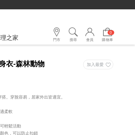
定LINE好友，500購物金立即折！
0
護理之家
門市
搜尋
會員
購物車
身衣-森林動物
穿搭。穿脫容易，居家外出皆適宜。
舒適柔軟
兒可輕鬆活動
同顏色，可以防止扣錯