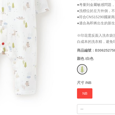
●考量到金屬敏感問題
●洗標位於左方外側，
●符合CNS15290國
●適合為即將出生的新
※印花需反面入洗衣袋
白成本的洗衣精，避免
商品編號：B30625275
顏色 /
白色
尺寸 /
NB
NB