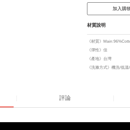
加入購
材質說明
《材質》Main:96%Cotto
《彈性》佳
《產地》台灣
《洗滌方式》機洗/低溫/
評論