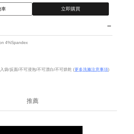
物車
立即購買
n 4%Spandex
入袋/反面/不可浸泡/不可漂白/不可烘乾 (
更多洗滌注意事項
)
推薦