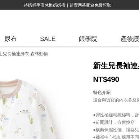
綁
尿布
SALE
餵學院
產後
生兒長袖連身衣-森林動物
新生兒長袖連
NT$
490
特色介紹
適合與寶寶的內衣多層
●彈性極佳精梳棉料，
●前開設計，方便換穿
●橫向伸縮性佳，讓嬰
●褲襠中心按扣採用不