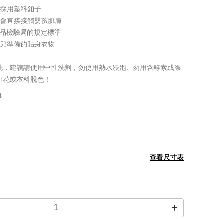
，採用塑料釦子
不會直接接觸嬰孩肌膚
家商品檢驗局的規定標準
生兒準備的貼身衣物
洗，建議請使用中性洗劑，勿使用熱水浸泡、勿用含酵素或漂
印花或衣料脫色！
8
查看尺寸表