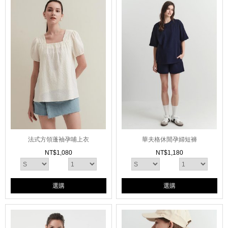
法式方領蓬袖孕哺上衣
華夫格休閒孕婦短褲
NT$
1,080
NT$
1,180
選購
選購