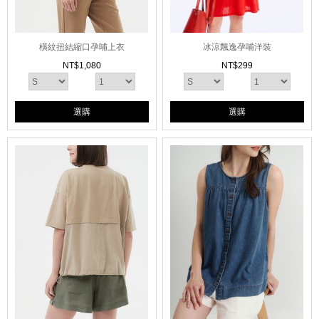
橫紋扭結縮口孕哺上衣
冰涼飄逸孕哺洋裝
NT$
1,080
NT$
299
選購
選購