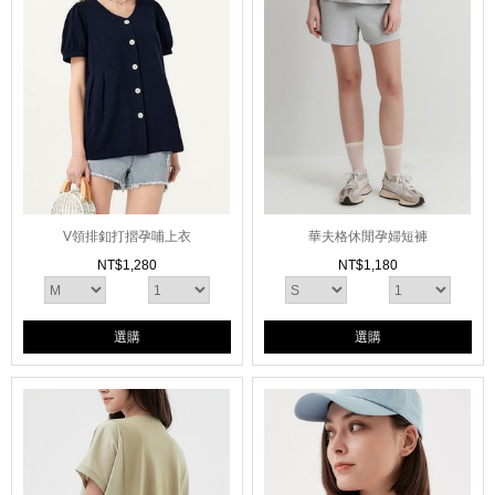
V領排釦打摺孕哺上衣
華夫格休閒孕婦短褲
NT$
1,280
NT$
1,180
選購
選購