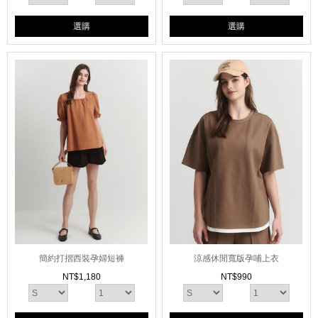
選購
選購
簡約打摺西裝孕婦短褲
涼感休閒寬版孕哺上衣
NT$
1,180
NT$
990