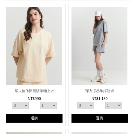
華夫格休閒寬版孕哺上衣
彈力涼感孕婦短褲
NT$
990
NT$
1,180
選購
選購