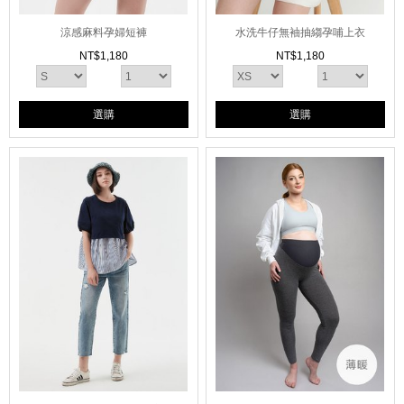
涼感麻料孕婦短褲
水洗牛仔無袖抽縐孕哺上衣
NT$
1,180
NT$
1,180
選購
選購