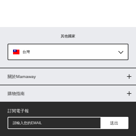
其他國家
台灣
Global
關於Mamaway
印尼
門市據點
最新消息
品牌故事
人力招募
媒體花絮
隱私權聲明
CSR企業社會責任
菲律賓
購物指南
購物常見問題
退換貨問題
儲值金使用條款
購買儲值金
發票問題
會員權益
線上留言
吸乳器-免費體驗
馬來西亞
訂閱電子報
送出