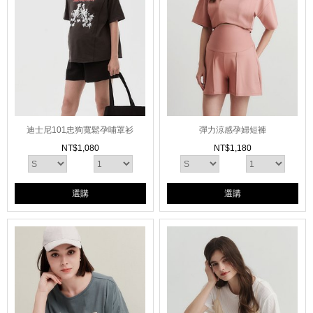
迪士尼101忠狗寬鬆孕哺罩衫
彈力涼感孕婦短褲
NT$
1,080
NT$
1,180
選購
選購