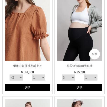
優雅方領蓬袖孕哺上衣
棉質舒適瑜珈孕婦褲
NT$
1,080
NT$
990
選購
選購