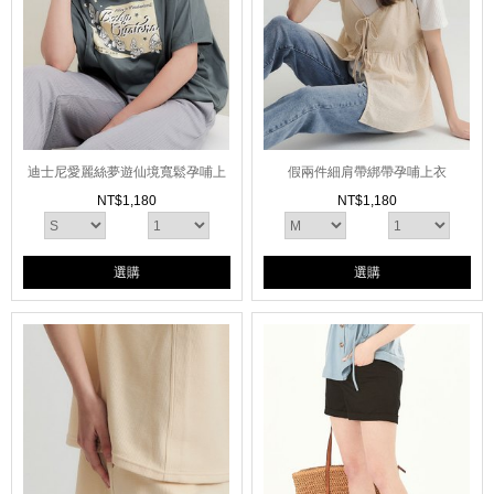
迪士尼愛麗絲夢遊仙境寬鬆孕哺上
假兩件細肩帶綁帶孕哺上衣
衣
NT$
1,180
NT$
1,180
選購
選購