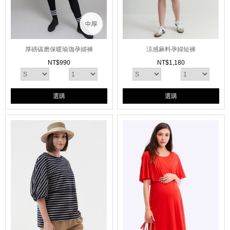
厚磅碳磨保暖瑜珈孕婦褲
涼感麻料孕婦短褲
NT$
990
NT$
1,180
選購
選購