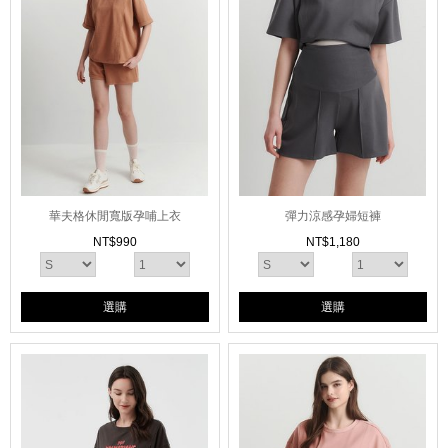
華夫格休閒寬版孕哺上衣
彈力涼感孕婦短褲
NT$
990
NT$
1,180
選購
選購