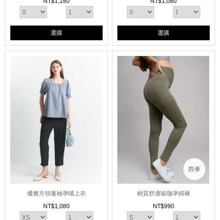
NT$
1,180
NT$
1,080
選購
選購
優雅方領蓬袖孕哺上衣
棉質舒適瑜珈孕婦褲
NT$
1,080
NT$
990