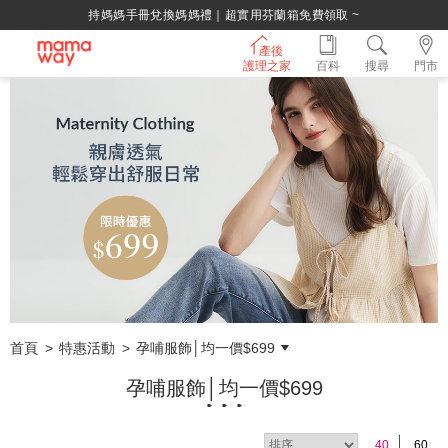
綁定LINE好友，500購物金立即折！
產後
護理之家
百科
搜尋
門市
首頁
特惠活動
孕哺服飾│均一價$699
孕哺服飾│均一價$699
40
60