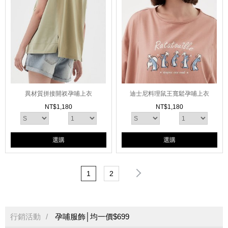
異材質拼接開衩孕哺上衣
迪士尼料理鼠王寬鬆孕哺上衣
NT$
1,180
NT$
1,180
選購
選購
1
2
行銷活動
孕哺服飾│均一價$699