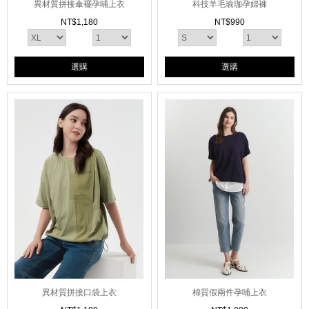
異材質拼接傘襬孕哺上衣
科技羊毛瑜珈孕婦褲
NT$
1,180
NT$
990
選購
選購
異材質拼接口袋上衣
棉質假兩件孕哺上衣