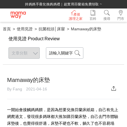
持媽媽手冊兌換媽媽禮｜超實用芬蘭箱免費領取 ~
產後
護理之家
百科
搜尋
門市
首頁
使用見證
抗菌枕頭│床寢
Mamaway的床墊
使用見證 Product Review
Mamaway的床墊
By Fang 2021-04-16
一開始會接觸媽媽餵，是因為想要兌換芬蘭床紙箱，自己有先上
網爬過文，發現很多媽咪都大推加購芬蘭床墊，自己去門市體驗
床墊後，也覺得很舒適，床墊不硬也不軟，躺久了也不容易塌