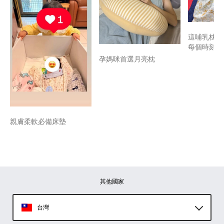
這哺乳枕救
每個時刻~
孕媽咪首選月亮枕
親膚柔軟必備床墊
其他國家
台灣