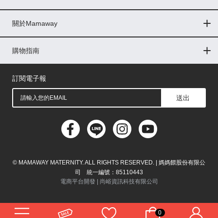
Global
關於Mamaway
印尼
門市據點
最新消息
品牌故事
人力招募
媒體花絮
隱私權聲明
CSR企業社會責任
菲律賓
購物指南
購物常見問題
退換貨問題
儲值金使用條款
購買儲值金
發票問題
會員權益
線上留言
吸乳器-免費體驗
馬來西亞
訂閱電子報
送出
© MAMAWAY MATERNITY. ALL RIGHTS RESERVED. | 媽媽餵股份有限公
司 統一編號：85110443
電商平台開發 |
尚峪資訊科技有限公司
0