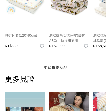
彩虹床套(120*60cm)
調溫抗菌安撫涼被(叢林
調溫抗菌透
ABC)—睡袋組適用
林恐龍(涼被
NT$850
NT$2,900
件組)
NT$8,560
更多推薦商品
更多見證