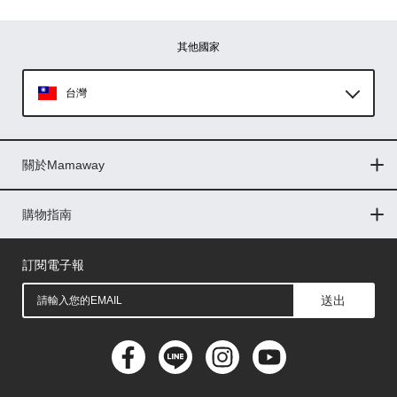
其他國家
台灣
Global
關於Mamaway
印尼
門市據點
最新消息
品牌故事
人力招募
媒體花絮
隱私權聲明
CSR企業社會責任
菲律賓
購物指南
購物常見問題
退換貨問題
儲值金使用條款
購買儲值金
發票問題
會員權益
線上留言
吸乳器-免費體驗
馬來西亞
訂閱電子報
送出