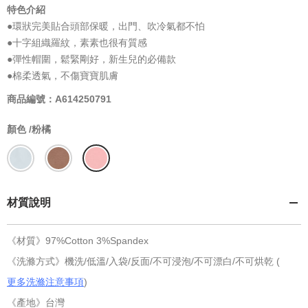
特色介紹
●環狀完美貼合頭部保暖，出門、吹冷氣都不怕
●十字組織羅紋，素素也很有質感
●彈性帽圍，鬆緊剛好，新生兒的必備款
●棉柔透氣，不傷寶寶肌膚
商品編號：A614250791
顏色 /
粉橘
材質說明
《材質》97%Cotton 3%Spandex
《洗滌方式》機洗/低溫/入袋/反面/不可浸泡/不可漂白/不可烘乾 (
更多洗滌注意事項
)
《產地》台灣