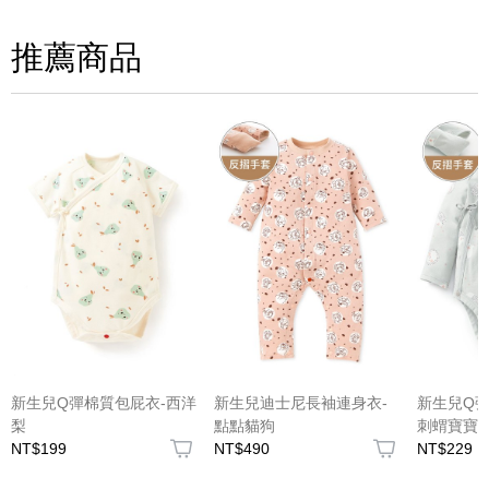
請評分：
推薦商品
(圖片格式限jpg、jpeg)
新生兒Q彈棉質包屁衣-西洋
新生兒迪士尼長袖連身衣-
新生兒Q彈
梨
點點貓狗
刺蝟寶寶
NT$199
NT$490
NT$229
圖片上傳
圖片上傳
圖片上傳
圖片上傳
圖片上傳