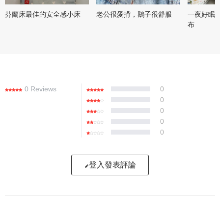
芬蘭床最佳的安全感小床
老公很愛揹，鵝子很舒服
一夜好眠
布
0 Reviews
0
0
0
0
0
登入發表評論
寫評論