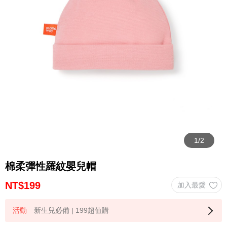
棉柔彈性羅紋嬰兒帽
NT$
199
新生兒必備 | 199超值購