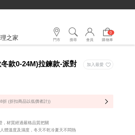
0
護理之家
門市
搜尋
會員
購物車
冬款0-24M)拉鍊款-派對
8折 (折扣商品以低價者計))
保證，材質經過嚴格品質把關
理人體溫度及濕度，冬天不乾冷夏天不悶熱