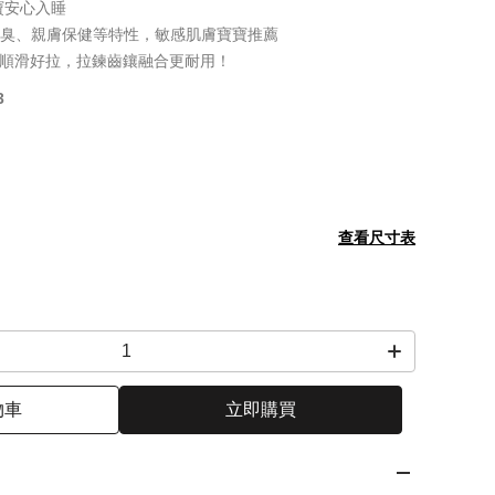
寶安心入睡
除臭、親膚保健等特性，敏感肌膚寶寶推薦
超順滑好拉，拉鍊齒鑲融合更耐用！
3
查看尺寸表
物車
立即購買