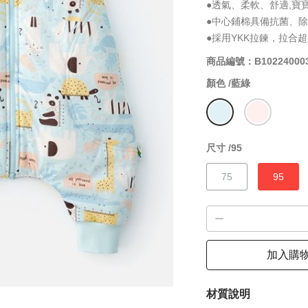
●透氣、柔軟、舒適,寶
●中心鋪棉具備抗菌、
●採用YKK拉鍊，拉合
商品編號：B10224000
顏色 /
藍綠
尺寸 /
95
75
95
加入購
材質說明