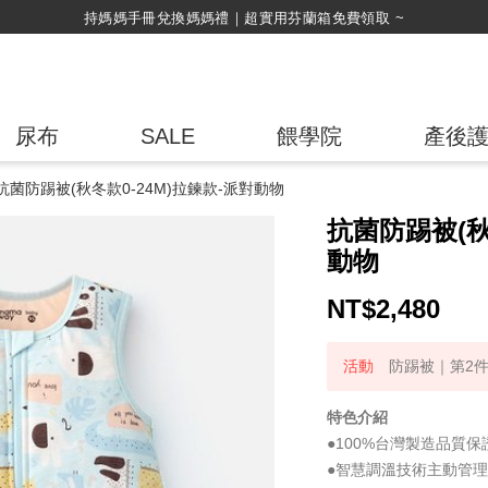
持媽媽手冊兌換媽媽禮｜超實用芬蘭箱免費領取 ~
尿布
SALE
餵學院
產後
抗菌防踢被(秋冬款0-24M)拉鍊款-派對動物
抗菌防踢被(秋
動物
NT$
2,480
防踢被｜第2件
特色介紹
●100%台灣製造品質
●智慧調溫技術主動管