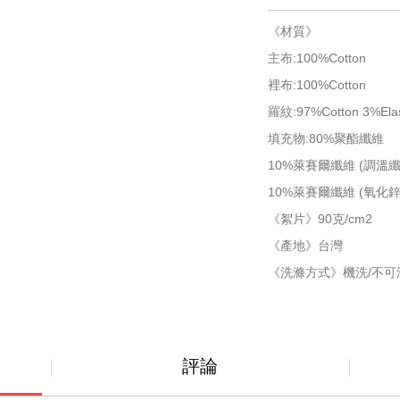
《材質》
主布:100%Cotton
裡布:100%Cotton
羅紋:97%Cotton 3%Ela
填充物:80%聚酯纖維
10%萊賽爾纖維 (調溫纖維)Ce
10%萊賽爾纖維 (氧化鋅纖維) 
《絮片》90克/cm2
《產地》台灣
《洗滌方式》機洗/不可浸
評論