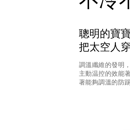
不冷
聰明的寶
把太空人
調溫纖維的發明
主動温控的效能著
著能夠調溫的防