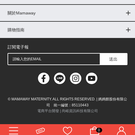
Global
關於Mamaway
印尼
門市據點
最新消息
品牌故事
人力招募
媒體花絮
隱私權聲明
CSR企業社會責任
菲律賓
購物指南
購物常見問題
退換貨問題
儲值金使用條款
購買儲值金
發票問題
會員權益
線上留言
吸乳器-免費體驗
馬來西亞
訂閱電子報
送出
© MAMAWAY MATERNITY. ALL RIGHTS RESERVED. | 媽媽餵股份有限公
司 統一編號：85110443
電商平台開發 |
尚峪資訊科技有限公司
0