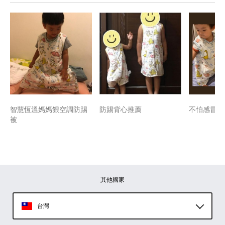
智慧恆溫媽媽餵空調防踢
防踢背心推薦
不怕感冒踢
被
其他國家
台灣