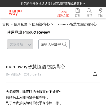
持媽媽手冊兌換媽媽禮｜超實用芬蘭箱免費領取 ~
產後
護理之家
百科
搜尋
門市
首頁
使用見證
防踢被/背心
mamaway智慧恆溫防踢背心
使用見證 Product Review
mamaway智慧恆溫防踢背心
By 綺綺媽 2015-02-12
天氣轉涼，睡覺時的衣服實在不好穿~
綺綺晚上入睡時雙手暖呼呼，
到了半夜摸摸綺綺的雙手像冰棒一樣，