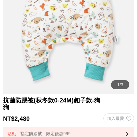
抗菌防踢被(秋冬款0-24M)釦子款-狗
狗
NT$
2,480
指定防踢被｜限定優惠999