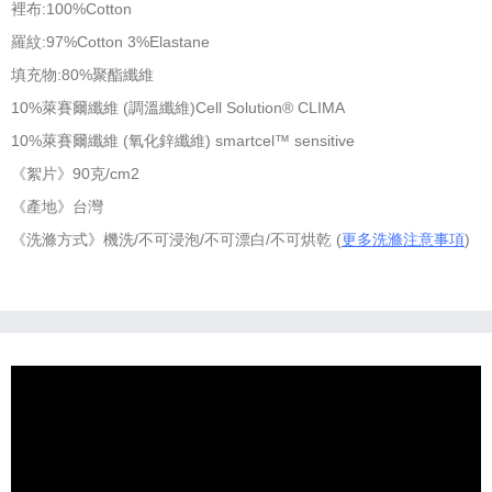
裡布:100%Cotton
羅紋:97%Cotton 3%Elastane
填充物:80%聚酯纖維
10%萊賽爾纖維 (調溫纖維)Cell Solution® CLIMA
10%萊賽爾纖維 (氧化鋅纖維) smartcel™ sensitive
《絮片》90克/cm2
《產地》台灣
《洗滌方式》機洗/不可浸泡/不可漂白/不可烘乾 (
更多洗滌注意事項
)