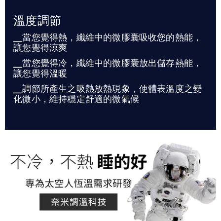
溫度調節
╴當您覺得熱，纖維中的微膠囊吸收您的熱能，
讓您覺得涼爽
╴當您覺得冷，纖維中的微膠囊放出儲存熱能，
讓您覺得溫暖
╴調節所產生之吸熱放熱現象，使體表溫度之變
化微小，維持穩定舒適的微氣候