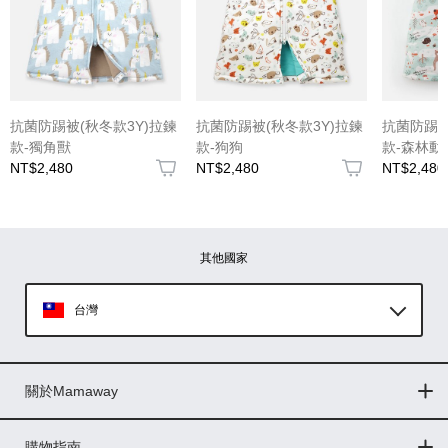
(圖片格式限jpg、jpeg)
抗菌防踢被(秋冬款3Y)拉鍊
抗菌防踢被(秋冬款3Y)拉鍊
抗菌防踢被
款-獨角獸
款-狗狗
款-森林動
NT$2,480
NT$2,480
NT$2,480
圖片上傳
圖片上傳
圖片上傳
圖片上傳
圖片上傳
其他國家
台灣
Global
關於Mamaway
印尼
門市據點
最新消息
品牌故事
人力招募
媒體花絮
隱私權聲明
CSR企業社會責任
菲律賓
購物指南