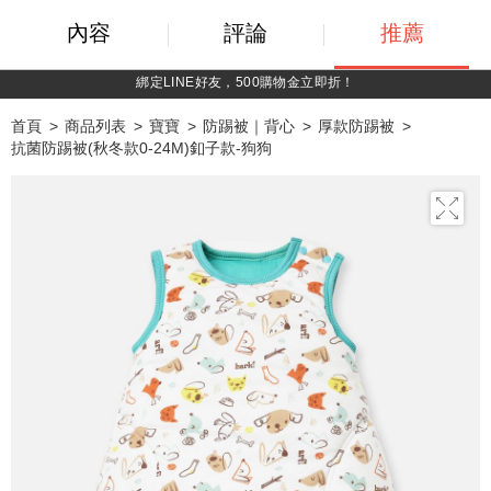
內容
評論
推薦
綁定LINE好友，500購物金立即折！
首頁
商品列表
寶寶
防踢被｜背心
厚款防踢被
抗菌防踢被(秋冬款0-24M)釦子款-狗狗