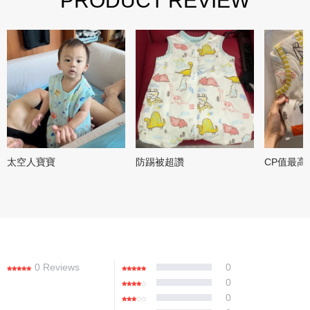
PRODUCT REVIEW
太空人寶寶
防踢被超讚
CP值最高
0 Reviews
0
0
0