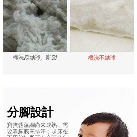
機洗易結球、斷裂
機洗不結球
分腳設計
寶寶體溫調尚未成熟，需
要靠腳底來排汗；起床後