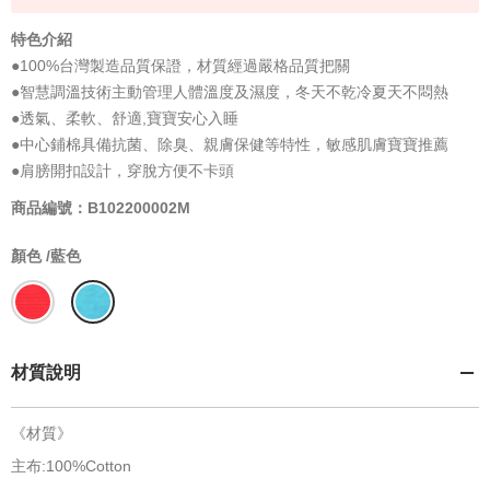
特色介紹
●100%台灣製造品質保證，材質經過嚴格品質把關
●智慧調溫技術主動管理人體溫度及濕度，冬天不乾冷夏天不悶熱
●透氣、柔軟、舒適,寶寶安心入睡
●中心鋪棉具備抗菌、除臭、親膚保健等特性，敏感肌膚寶寶推薦
●肩膀開扣設計，穿脫方便不卡頭
商品編號：B102200002M
顏色 /
藍色
材質說明
《材質》
主布:100%Cotton