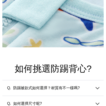
如何挑選防踢背心?
防踢被款式如何選擇？材質有不一樣嗎?
媽媽餵防踢被的填充材質都是調溫纖維，分成兩個系列：
薄版 (50公克/平方米) — 適合夏天的冷氣房或微涼之忽冷忽熱
如何選擇尺寸呢?