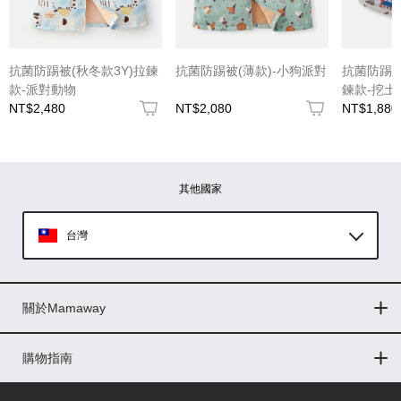
(圖片格式限jpg、jpeg)
抗菌防踢被(秋冬款3Y)拉鍊
抗菌防踢被(薄款)-小狗派對
抗菌防踢被(
款-派對動物
鍊款-挖土
NT$2,480
NT$2,080
NT$1,880
圖片上傳
圖片上傳
圖片上傳
圖片上傳
圖片上傳
其他國家
台灣
Global
關於Mamaway
印尼
門市據點
最新消息
品牌故事
人力招募
媒體花絮
隱私權聲明
CSR企業社會責任
菲律賓
購物指南
購物常見問題
退換貨問題
儲值金使用條款
購買儲值金
發票問題
會員權益
線上留言
吸乳器-免費體驗
馬來西亞