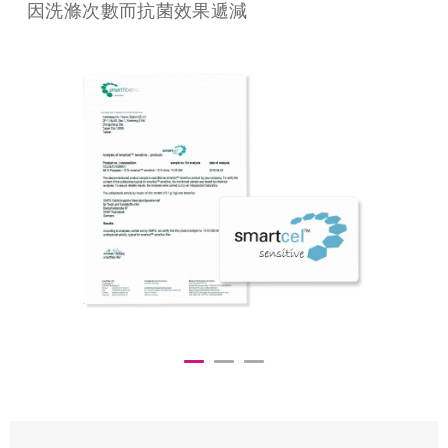
氧化鋅抗菌
Clima 智慧調溫棉片