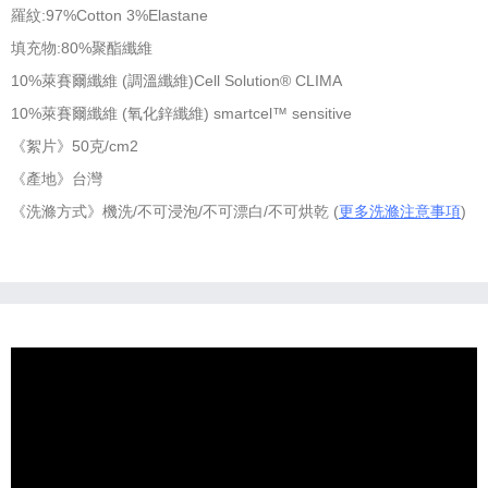
羅紋:97%Cotton 3%Elastane
填充物:80%聚酯纖維
10%萊賽爾纖維 (調溫纖維)Cell Solution® CLIMA
10%萊賽爾纖維 (氧化鋅纖維) smartcel™ sensitive
《絮片》50克/cm2
《產地》台灣
《洗滌方式》機洗/不可浸泡/不可漂白/不可烘乾 (
更多洗滌注意事項
)