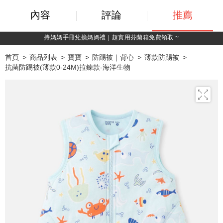
內容
評論
推薦
持媽媽手冊兌換媽媽禮｜超實用芬蘭箱免費領取 ~
首頁
商品列表
寶寶
防踢被｜背心
薄款防踢被
抗菌防踢被(薄款0-24M)拉鍊款-海洋生物