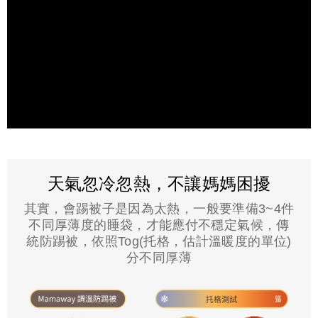
天氣忽冷忽熱，不讓媽媽困擾
其實，會踢被子是因為太熱，一般要準備3~4件
不同厚薄度的睡袋，才能應付不穩定氣候，傳
統防踢被，依照Tog(托格，估計溫暖度的單位)
分不同厚薄