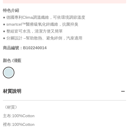
特色介紹
● 德國專利Clima調溫纖維，可依環境調節溫度
● smartcel™醫療級氧化鋅纖維，抗菌抑臭
● 整組皆可水洗，清潔方便又簡單
● 分腳設計 –幫助散熱、避免絆倒，汽座適用
商品編號：B102240014
顏色 /
淺藍
材質說明
《材質》
主布:100%Cotton
裡布:100%Cotton