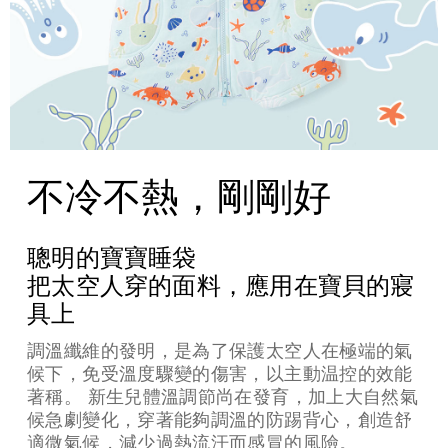
不冷不熱，剛剛好
聰明的寶寶睡袋
把太空人穿的面料，應用在寶貝的寢
具上
調溫纖維的發明，是為了保護太空人在極端的氣
候下，免受溫度驟變的傷害，以主動温控的效能
著稱。 新生兒體溫調節尚在發育，加上大自然氣
候急劇變化，穿著能夠調溫的防踢背心，創造舒
適微氣候，減少過熱流汗而感冒的風險。