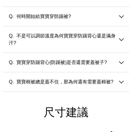
氣候使用
厚版 (90公克/平方米) — 適合由涼轉冷之忽冷忽熱氣候或寒流
選擇過大的尺寸會讓穿著上有累贅感，建議依照各款式頁面的
來使用
尺寸建議選擇。
何時開始給寶寶穿防踢被?
當寶寶開始翻身，不能乖乖蓋棉被，就可以開始穿防踢被囉!
不是可以調節溫度為何寶寶穿防踢背心還是滿身
汗?
寶寶的體溫比較接近媽媽懷孕時的體溫，已經穿上調溫防踢被
時，內搭穿著太厚也會感到過暖導致流汗（除非內著也有調溫
寶寶穿防踢背心(防踢被)是否還需要蓋被子?
機能）。另外，是否開窗?蓋的棉被材質？ 這些都可能是影響
寶寶體溫的關鍵，請整體評估房間的環境溫度，並依著寶寶的
通常可以依著大人的感受和環境溫度來參考，如果當時環境只
狀況做調整。
需要蓋一件薄被睡覺的時候，就可以讓寶寶只穿防踢背心不需
寶寶棉被總是蓋不住，那為何還有需要蓋棉被?
蓋被子；如果環境溫度大人需要蓋厚被或是開冷氣睡覺時，就
比較需要讓寶寶穿防踢背心並蓋棉被。
其實棉被對寶寶來說除了給予保暖之外，因為棉被會讓寶寶有
熟悉的味道與觸感，所以棉被也是培養入睡儀式與安全感的物
件。
尺寸建議