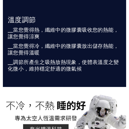
溫度調節
╴當您覺得熱，纖維中的微膠囊吸收您的熱能，
讓您覺得涼爽
╴當您覺得冷，纖維中的微膠囊放出儲存熱能，
讓您覺得溫暖
╴調節所產生之吸熱放熱現象，使體表溫度之變
化微小，維持穩定舒適的微氣候