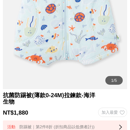
抗菌防踢被(薄款0-24M)拉鍊款-海洋
生物
NT$
1,880
防踢被｜第2件8折 (折扣商品以低價者計))