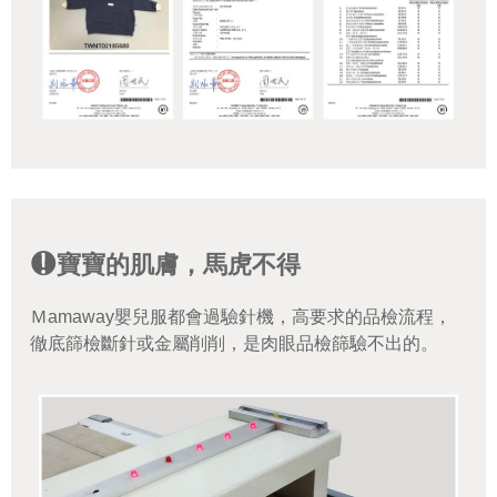
寶寶的肌膚，馬虎不得
Ｍamaway嬰兒服都會過驗針機，高要求的品檢流程，
徹底篩檢斷針或金屬削削，是肉眼品檢篩驗不出的。