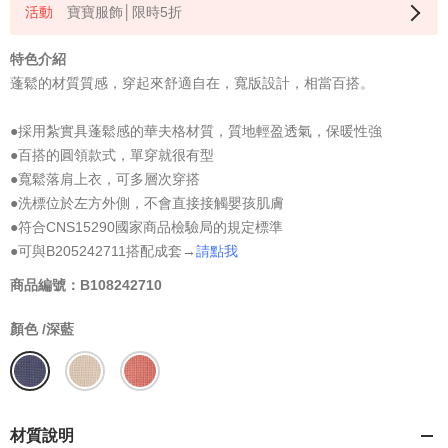
寶寶服飾│限時5折
特色介紹
蓬鬆的材質質感，穿起來舒適自在，寬版設計，相當百搭。
●採用紮實具蓬鬆感的華夫格材質，質地輕盈透氣，保暖性強
●百搭的圓領款式，單穿就很有型
●寬鬆落肩上衣，可多層次穿搭
●洗標位於左方外側，不會直接接觸嬰孩肌膚
●符合CNS15290國家商品檢驗局的規定標準
●可與B205242711搭配成套→
請點我
商品編號：B108242710
顏色 /
深藍
材質說明