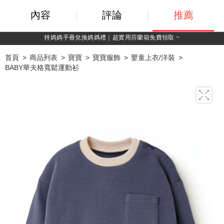
內容
評論
推薦
綁定LINE好友，500購物金立即折！
首頁
商品列表
寶寶
寶寶服飾
嬰童上衣/洋裝
BABY華夫格寬鬆運動衫