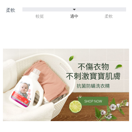
較挺
適中
柔軟