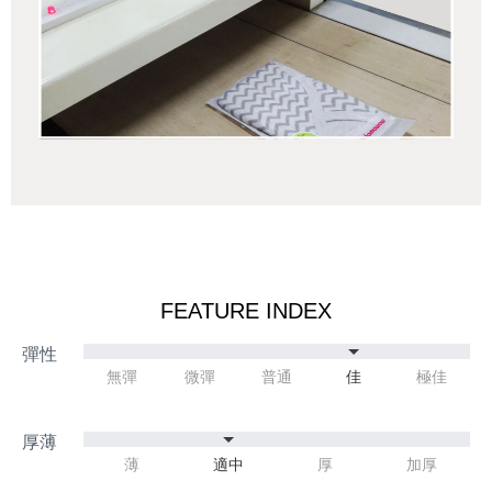
FEATURE INDEX
無彈
微彈
普通
佳
極佳
薄
適中
厚
加厚