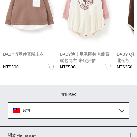
(圖片格式限jpg、jpeg)
BABY假兩件寬鬆上衣
BABY迪士尼毛圈拉克蘭寬
BABY 
鬆包屁衣-米妮與貓
北極熊
NT$590
NT$590
NT$350
圖片上傳
圖片上傳
圖片上傳
圖片上傳
圖片上傳
其他國家
台灣
Global
關於Mamaway
印尼