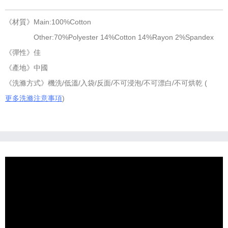
《材質》Main:100%Cotton
Other:70%Polyester 14%Cotton 14%Rayon 2%Spandex
《彈性》佳
《產地》中國
《洗滌方式》機洗/低溫/入袋/反面/不可浸泡/不可漂白/不可烘乾 (
更多洗滌注意事項
)