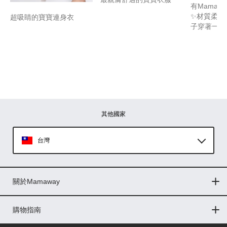
有Mamaw
✨材質柔軟
超吸睛的寶寶連身衣
子穿著一整
其他國家
台灣
Global
關於Mamaway
印尼
門市據點
最新消息
品牌故事
人力招募
媒體花絮
隱私權聲明
CSR企業社會責任
菲律賓
購物指南
購物常見問題
退換貨問題
儲值金使用條款
購買儲值金
發票問題
會員權益
線上留言
吸乳器-免費體驗
馬來西亞