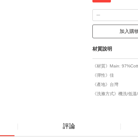
加入購
材質說明
《材質》Main: 97%Cott
《彈性》佳
《產地》台灣
《洗滌方式》機洗/低溫/
評論