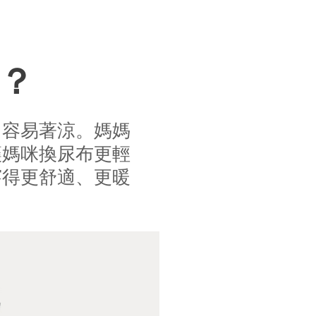
？
，容易著涼。媽媽
讓媽咪換尿布更輕
穿得更舒適、更暖