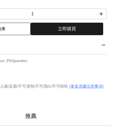
物車
立即購買
on 3%Spandex
入袋/反面/不可浸泡/不可漂白/不可烘乾 (
更多洗滌注意事項
)
推薦