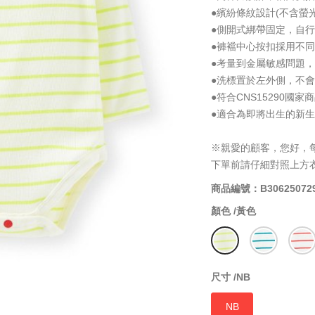
●繽紛條紋設計(不含螢
●側開式綁帶固定，自
●褲襠中心按扣採用不
●考量到金屬敏感問題
●洗標置於左外側，不
●符合CNS15290國
●適合為即將出生的新
※親愛的顧客，您好，
下單前請仔細對照上方
商品編號：B30625072
顏色 /
黃色
尺寸 /
NB
NB