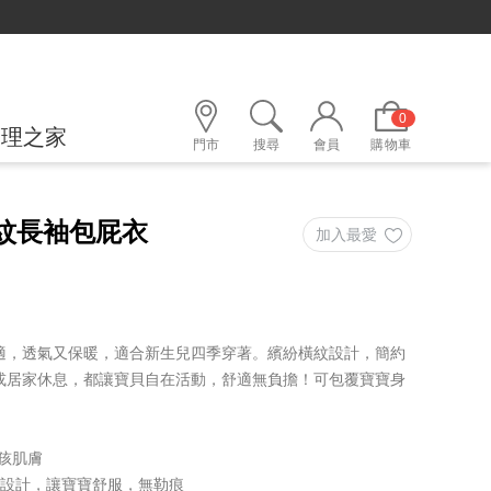
0
護理之家
門市
搜尋
會員
購物車
紋長袖包屁衣
適，透氣又保暖，適合新生兒四季穿著。繽紛橫紋設計，簡約
或居家休息，都讓寶貝自在活動，舒適無負擔！可包覆寶寶身
孩肌膚
摺設計，讓寶寶舒服，無勒痕