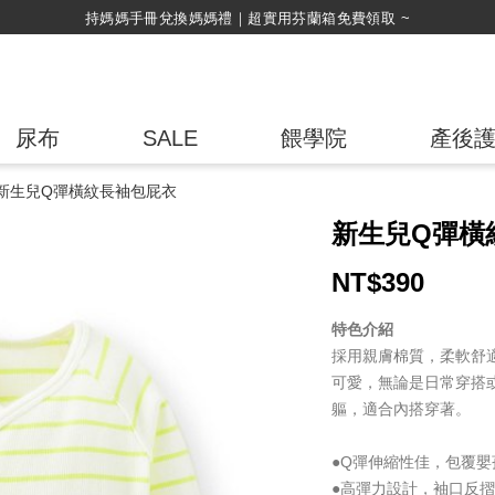
綁定LINE好友，500購物金立即折！
尿布
SALE
餵學院
產後
新生兒Q彈橫紋長袖包屁衣
新生兒Q彈橫
NT$
390
特色介紹
採用親膚棉質，柔軟舒
可愛，無論是日常穿搭
軀，適合內搭穿著。
●Q彈伸縮性佳，包覆嬰
●高彈力設計，袖口反