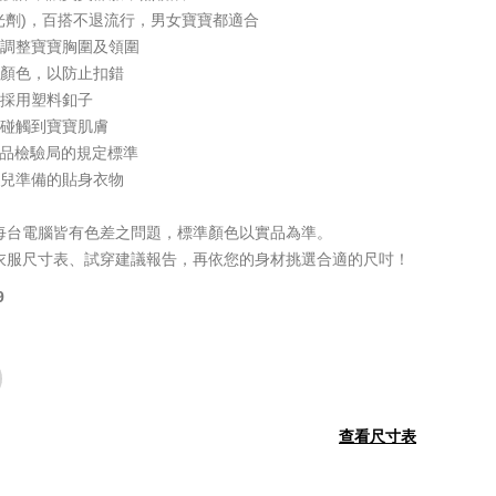
光劑)，百搭不退流行，男女寶寶都適合
行調整寶寶胸圍及領圍
同顏色，以防止扣錯
，採用塑料釦子
會碰觸到寶寶肌膚
家商品檢驗局的規定標準
生兒準備的貼身衣物
每台電腦皆有色差之問題，標準顏色以實品為準。
衣服尺寸表、試穿建議報告，再依您的身材挑選合適的尺吋！
9
查看尺寸表