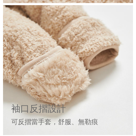
袖口反摺設計
可反摺當手套，舒服、無勒痕