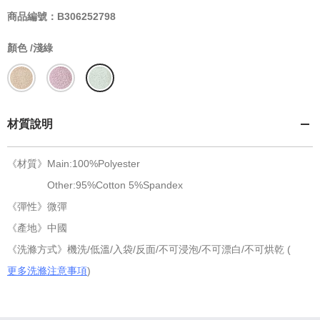
商品編號：B306252798
顏色 /
淺綠
材質說明
《材質》Main:100%Polyester
Other:95%Cotton 5%Spandex
《彈性》微彈
《產地》中國
《洗滌方式》機洗/低溫/入袋/反面/不可浸泡/不可漂白/不可烘乾 (
更多洗滌注意事項
)