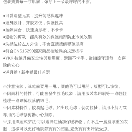
包裹寶寶每一寸肌膚，像穿上一朵暖呼呼的小雲。
●可愛造型元素，提升萌感與趣味
●連身設計，穿脫方便，保護性高
●拉鍊開合，快速換尿布，不卡卡
●連帽的剪裁，能夠有效的保護頭部防止冷風吹襲
●洗標位於左方外側，不會直接接觸嬰孩肌膚
●符合CNS15290國家商品檢驗局的規定標準
●YKK 拉鍊具備安全性與耐用度，滑順不卡手，從細節守護每一次穿
脫的安心
●滿月禮 / 新生禮最佳首選
※注意洗後，涼乾前要甩一甩，讓他毛可以甩開，版型可以恢復。
※因面料的特性，可能會發生脫毛現象，請用服裝專用刷等一邊輕輕
梳理一邊刷掉脫落的絨毛。
※因素材特性，較易起毛球。如出現毛球，切勿拉扯，請用小剪刀或
專用的毛球修剪器小心剪除。
※採用洋蔥式穿法:可以選擇短袖加保暖衣物，而不是一層層厚重的衣
服，這樣可以更好地調節寶寶的體溫,避免寶寶出汗後受涼。