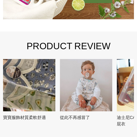
PRODUCT REVIEW
寶寶服飾材質柔軟舒適
從此不再感冒了
迪士尼CA
屁衣