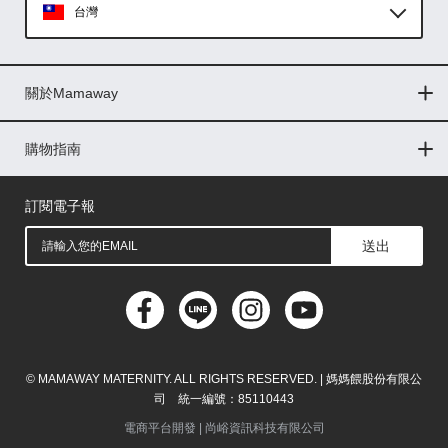
台灣
Global
關於Mamaway
印尼
門市據點
最新消息
品牌故事
人力招募
媒體花絮
隱私權聲明
CSR企業社會責任
菲律賓
購物指南
購物常見問題
退換貨問題
儲值金使用條款
購買儲值金
發票問題
會員權益
線上留言
吸乳器-免費體驗
馬來西亞
訂閱電子報
送出
© MAMAWAY MATERNITY. ALL RIGHTS RESERVED. | 媽媽餵股份有限公
司 統一編號：85110443
電商平台開發 |
尚峪資訊科技有限公司