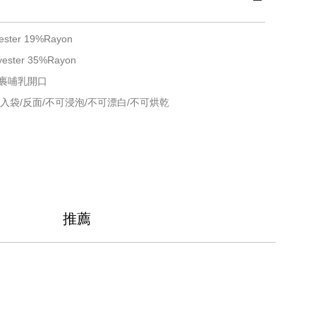
ster 19%Rayon
ter 35%Rayon
裹哺乳開口
入袋/反面/不可浸泡/不可漂白/不可烘乾
推薦