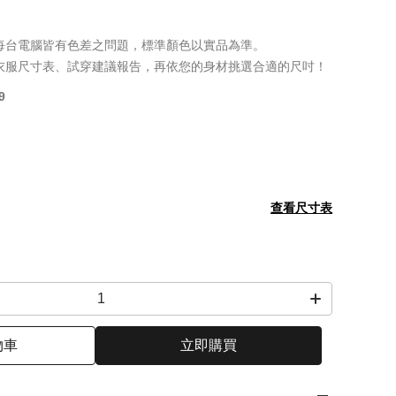
每台電腦皆有色差之問題，標準顏色以實品為準。
衣服尺寸表、試穿建議報告，再依您的身材挑選合適的尺吋！
9
查看尺寸表
物車
立即購買