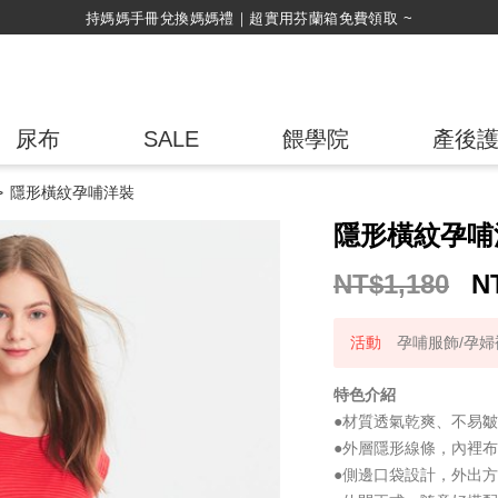
持媽媽手冊兌換媽媽禮｜超實用芬蘭箱免費領取 ~
尿布
SALE
餵學院
產後
隱形橫紋孕哺洋裝
隱形橫紋孕哺
NT$1,180
N
孕哺服飾/孕婦褲
特色介紹
●材質透氣乾爽、不易皺
●外層隱形線條，內裡
●側邊口袋設計，外出