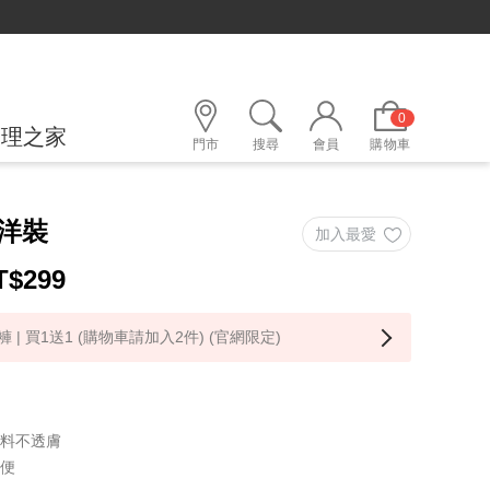
0
護理之家
門市
搜尋
會員
購物車
洋裝
T$
299
 | 買1送1 (購物車請加入2件) (官網限定)
布料不透膚
方便