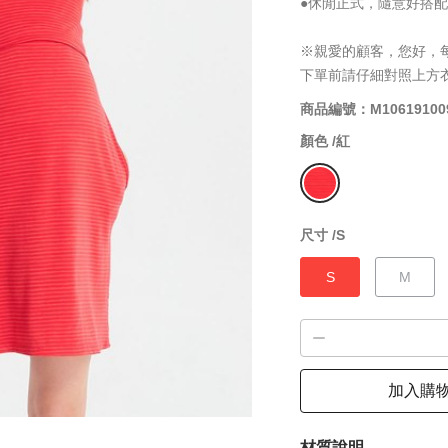
●休閒正式，隨意好搭配
※親愛的顧客，您好，
下單前請仔細對照上方
商品編號：M10619100
顏色 /
紅
尺寸 /
S
S
M
加入購
材質說明