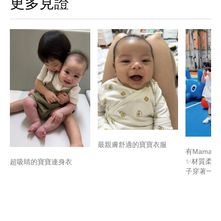
更多見證
最親膚舒適的寶寶衣服
有Mamaw
✨材質柔軟
超吸睛的寶寶連身衣
子穿著一整