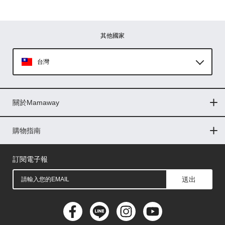
其他國家
台灣
Global
關於Mamaway
印尼
門市據點
最新消息
品牌故事
人力招募
媒體花絮
隱私權聲明
CSR企業社會責任
菲律賓
購物指南
購物常見問題
退換貨問題
儲值金使用條款
購買儲值金
發票問題
會員權益
線上留言
吸乳器-免費體驗
馬來西亞
訂閱電子報
送出