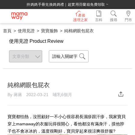
持媽媽手冊兌換媽媽禮｜超實用芬蘭箱免費領取 ~
產後
護理之家
百科
搜尋
門市
首頁
使用見證
寶寶服飾
純棉網眼包屁衣
使用見證 Product Review
純棉網眼包屁衣
By 蔣蔣 2022-03-21 哺乳6個月
寶寶都怕熱，沒照顧好一不小心很容易長濕疹跟汗疹，我家寶貝
穿上mamaway的衣服玩得很開心，看他都沒有滿身汗，摸他脖
子也不會冰冰的，溫度很剛好，寶貝穿起來很涼爽很舒服?