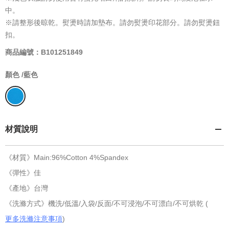
中。
※請整形後晾乾。熨燙時請加墊布。請勿熨燙印花部分。請勿熨燙鈕
扣。
商品編號：B101251849
顏色 /
藍色
材質說明
《材質》Main:96%Cotton 4%Spandex
《彈性》佳
《產地》台灣
《洗滌方式》機洗/低溫/入袋/反面/不可浸泡/不可漂白/不可烘乾 (
更多洗滌注意事項
)