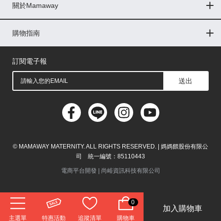
關於Mamaway
印尼
門市據點
最新消息
品牌故事
人力招募
媒體花絮
隱私權聲明
CSR企業社會責任
菲律賓
購物指南
購物常見問題
退換貨問題
儲值金使用條款
購買儲值金
發票問題
會員權益
線上留言
吸乳器-免費體驗
馬來西亞
訂閱電子報
送出
© MAMAWAY MATERNITY. ALL RIGHTS RESERVED. | 媽媽餵股份有限公
司 統一編號：85110443
電商平台開發 |
尚峪資訊科技有限公司
0
加入購物車
主選單
特惠活動
追蹤清單
購物車