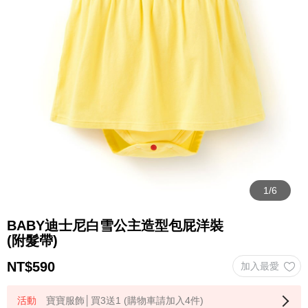
BABY迪士尼白雪公主造型包屁洋裝
(附髮帶)
NT$
590
寶寶服飾│買3送1 (購物車請加入4件)