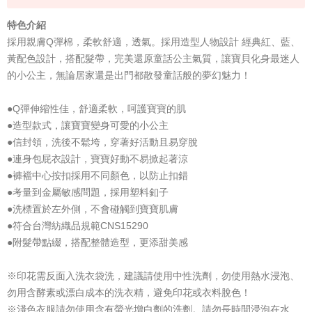
特色介紹
採用親膚Q彈棉，柔軟舒適，透氣。採用造型人物設計 經典紅、藍、
黃配色設計，搭配髮帶，完美還原童話公主氣質，讓寶貝化身最迷人
的小公主，無論居家還是出門都散發童話般的夢幻魅力！
●Q彈伸縮性佳，舒適柔軟，呵護寶寶的肌
●造型款式，讓寶寶變身可愛的小公主
●信封領，洗後不鬆垮，穿著好活動且易穿脫
●連身包屁衣設計，寶寶好動不易掀起著涼
●褲襠中心按扣採用不同顏色，以防止扣錯
●考量到金屬敏感問題，採用塑料釦子
●洗標置於左外側，不會碰觸到寶寶肌膚
●符合台灣紡織品規範CNS15290
●附髮帶點綴，搭配整體造型，更添甜美感
※印花需反面入洗衣袋洗，建議請使用中性洗劑，勿使用熱水浸泡、
勿用含酵素或漂白成本的洗衣精，避免印花或衣料脫色！
※淺色衣服請勿使用含有螢光增白劑的洗劑。請勿長時間浸泡在水