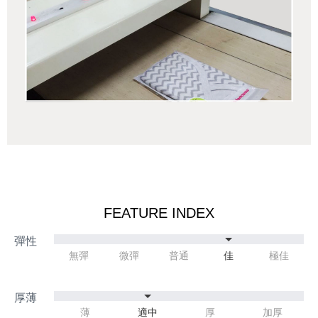
FEATURE INDEX
無彈
微彈
普通
佳
極佳
薄
適中
厚
加厚