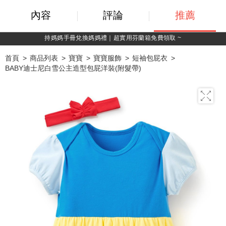
內容
評論
推薦
綁定LINE好友，500購物金立即折！
首頁
商品列表
寶寶
寶寶服飾
短袖包屁衣
BABY迪士尼白雪公主造型包屁洋裝(附髮帶)