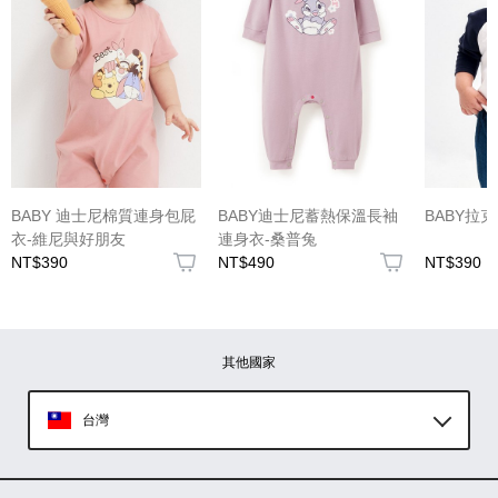
(圖片格式限jpg、jpeg)
BABY 迪士尼棉質連身包屁
BABY迪士尼蓄熱保溫長袖
BABY拉
衣-維尼與好朋友
連身衣-桑普兔
NT$390
NT$490
NT$390
圖片上傳
圖片上傳
圖片上傳
圖片上傳
圖片上傳
其他國家
台灣
Global