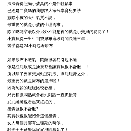
深深覺得照顧小孩真的不是件輕鬆事...
已經是二寶媽的我想跟大家分享育兒要訣！
撇除小孩的天生氣質不說，
最重要的就是小孩的生理需求，
除了吃飽穿暖以外另外不能忽視的就是小寶貝的屁屁了！
小寶貝從一出生到戒尿布這段時間長達三年，
幾乎都是24小時包著尿布
如果尿布不透氣、悶熱很容易引起不適，
像是紅屁股或是搔癢都會讓寶貝很不舒服！！
所以除了要幫寶貝勤塗乳液、擦屁屁膏之外，
最重要的就是尿布的選擇啦！
因為阿諭的屁屁比較敏感，
只要稍微悶熱就會看到阿諭一直抓後背，
屁屁縫縫也看起來紅紅的，
感覺就很不舒服?
其實我也很能體會這個感覺，
女人每個月都有生理期的時候，
我光七天就覺得屁屁很悶很熱了！