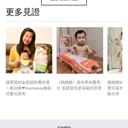
更多見證
讓寶寶的金屁屁乾爽舒適
《媽媽餵》尿布界的愛馬
媽媽餵Mam
一夜好眠❤mamaway黏貼
仕 包屁屁也是高級的享受
嬰兒尿布 
式嬰兒尿布
驗分享