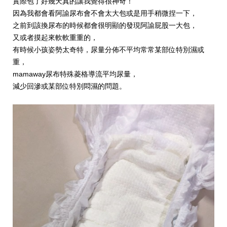
實際包了好幾天真的讓我覺得很神奇！
因為我都會看阿諭尿布會不會太大包或是用手稍微捏一下，
之前到該換尿布的時候都會很明顯的發現阿諭屁股一大包，
又或者摸起來軟軟重重的，
有時候小孩姿勢太奇特，尿量分佈不平均常常某部位特別濕或
重，
mamaway
尿布特殊菱格導流平均尿量，
減少回滲或某部位特別悶濕的問題。