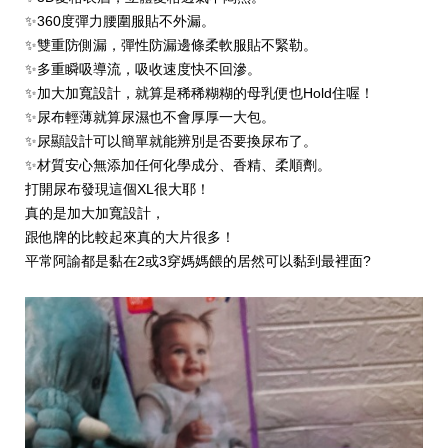
✨360度彈力腰圍服貼不外漏。
✨雙重防側漏，彈性防漏邊條柔軟服貼不緊勒。
✨多重瞬吸導流，吸收速度快不回滲。
✨加大加寬設計，就算是稀稀糊糊的母乳便也Hold住喔！
✨尿布輕薄就算尿濕也不會厚厚一大包。
✨尿顯設計可以簡單就能辨別是否要換尿布了。
✨材質安心無添加任何化學成分、香精、柔順劑。
打開尿布發現這個XL很大耶！
真的是加大加寬設計，
跟他牌的比較起來真的大片很多！
平常阿諭都是黏在2或3穿媽媽餵的居然可以黏到最裡面?