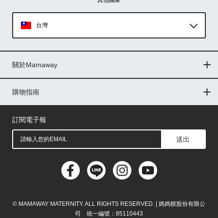
其他國家
台灣
Global
關於Mamaway
印尼
門市據點
最新消息
品牌故事
人力招募
媒體花絮
隱私權聲明
CSR企業社會責任
菲律賓
購物指南
購物常見問題
退換貨問題
儲值金使用條款
購買儲值金
發票問題
會員權益
線上留言
吸乳器-免費體驗
馬來西亞
訂閱電子報
送出
© MAMAWAY MATERNITY. ALL RIGHTS RESERVED. | 媽媽餵股份有限公
司 統一編號：85110443