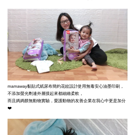
mamaway
黏貼式紙尿布簡約花紋設計使用無毒安心油墨印刷，
不添加螢光劑連外層摸起來都細緻柔軟，
而且媽媽餵無動物實驗，愛護動物的友善企業在我心中更是加分
❤️