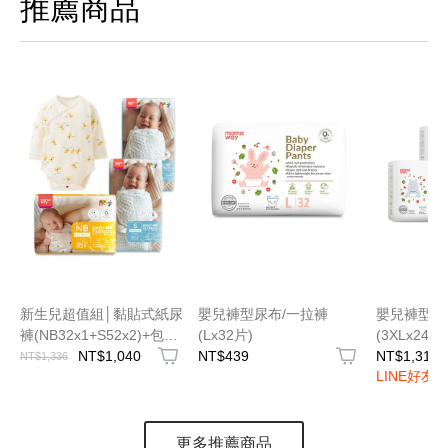
推薦商品
新生兒超值組│黏貼式紙尿
嬰兒褲型尿布/一拉褲
嬰兒褲型尿
褲(NB32x1+S52x2)+包屁
(Lx32片)
(3XLx24片
衣
NT$1,040
NT$439
NT$1,317
NT$1,336
LINE好友
更多推薦商品