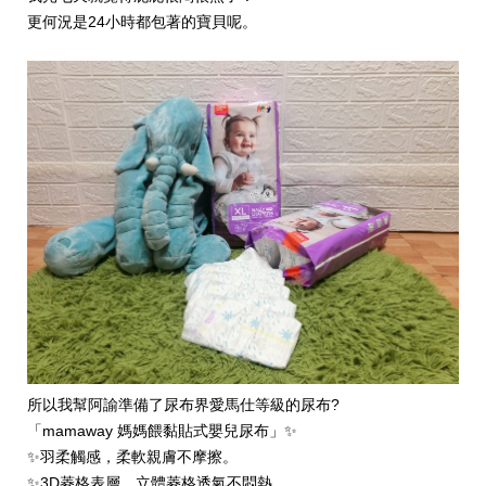
更何況是24小時都包著的寶貝呢。
所以我幫阿諭準備了尿布界愛馬仕等級的尿布?
「mamaway 媽媽餵黏貼式嬰兒尿布」✨
✨羽柔觸感，柔軟親膚不摩擦。
✨3D菱格表層，立體菱格透氣不悶熱。