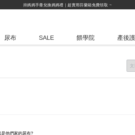
持媽媽手冊兌換媽媽禮｜超實用芬蘭箱免費領取 ~
尿布
SALE
餵學院
產後
是他們家的尿布?