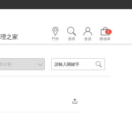
0
護理之家
門市
搜尋
會員
購物車