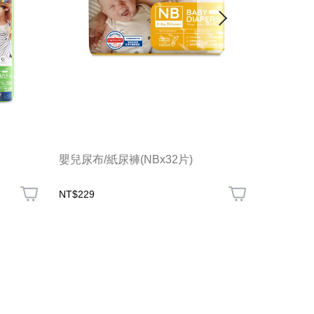
嬰兒尿布/紙尿褲(NBx32片)
嬰兒尿布/
NT$229
NT$1,317
LINE好