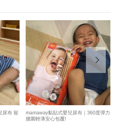
兒尿布 寵
mamaway黏貼式嬰兒尿布｜360度彈力
全新升級
腰圍輕薄安心包覆!
Mamaw