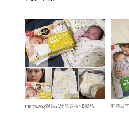
馬仕－媽
mamaway黏貼式嬰兒尿布NB體驗
莉莉最喜