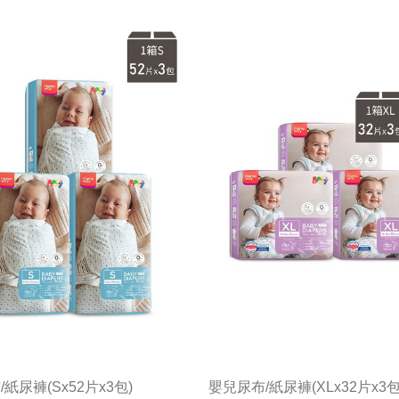
紙尿褲(Sx52片x3包)
嬰兒尿布/紙尿褲(XLx32片x3包