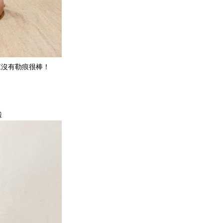
來沒有勒痕很棒！
啦