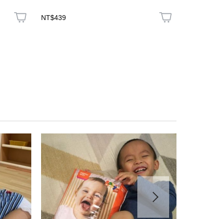
NT$439
NT$687
LINE好