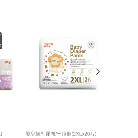
)
嬰兒褲型尿布/一拉褲(2XLx26片)
嬰兒尿布/