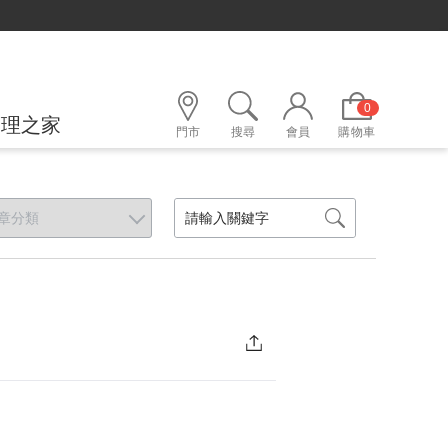
0
護理之家
門市
搜尋
會員
購物車