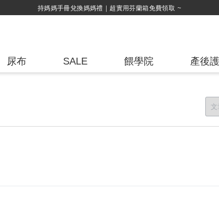
持媽媽手冊兌換媽媽禮｜超實用芬蘭箱免費領取 ~
尿布
SALE
餵學院
產後