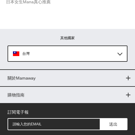
日本女生Mana真心推薦
其他國家
台灣
Global
關於Mamaway
印尼
門市據點
最新消息
品牌故事
人力招募
媒體花絮
隱私權聲明
CSR企業社會責任
菲律賓
購物指南
購物常見問題
退換貨問題
儲值金使用條款
購買儲值金
發票問題
會員權益
線上留言
吸乳器-免費體驗
馬來西亞
訂閱電子報
送出