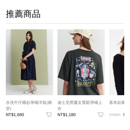
推薦商品
水洗牛仔襯衫孕哺洋裝(兩
迪士尼黑魔女寬鬆孕哺上
基本款圖案
穿)
衣
NT$1,680
NT$1,180
NT
NT$990