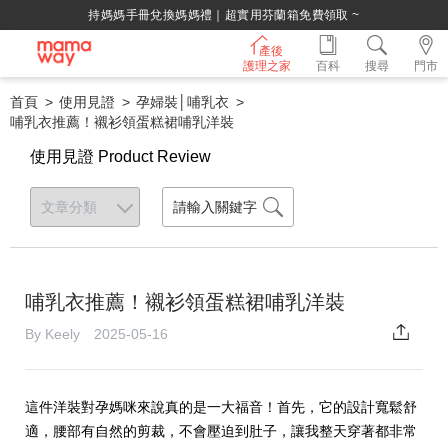
持媽媽手冊兌換媽媽禮｜超實用芬蘭箱免費領取 ~
產後
護理之家
百科
搜尋
門市
首頁
使用見證
孕婦裝│哺乳衣
哺乳衣推薦！襯衫領蛋糕裙哺乳洋裝
使用見證 Product Review
哺乳衣推薦！襯衫領蛋糕裙哺乳洋裝
By Keely 2025-05-16
這件洋裝對孕媽咪來說真的是一大福音！首先，它的設計寬鬆舒
適，腰部有自然的剪裁，不會壓迫到肚子，讓我整天穿著都非常