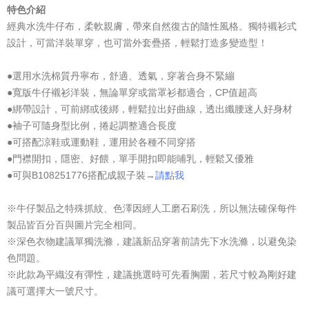
特色介紹
經典水洗牛仔布，柔軟親膚，帶來自然復古的隨性風格。獨特襯衫式
設計，可當洋裝單穿，也可當外套疊搭，輕鬆打造多變造型！
●選用水洗棉質丹寧布，舒適、透氣，穿著合身不緊繃
●寬版牛仔襯衫洋裝，無論單穿或當罩衫都適合，CP值超高
●綁帶設計，可前綁或後綁，輕鬆拉出好曲線，透出纖腰迷人好身材
●袖子可隨身型比例，捲起調整適合長度
●可搭配涼鞋或運動鞋，運用於各種不同穿搭
●門襟開扣，隱密、好餵，單手開扣即能哺乳，輕鬆又優雅
●可與B108251776搭配成親子裝→
請點我
※牛仔製品之特殊抓紋、色澤因經人工磨石刷洗，所以無法確保每件
製品皆百分百與圖片完全相同。
※深色衣物建議單獨洗滌，建議新品穿著前請先下水洗滌，以避免染
色問題。
※此款為平織沒有彈性，建議挑選時可先看胸圍，若尺寸較為剛好建
議可選擇大一號尺寸。