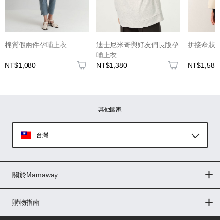
(圖片格式限jpg、jpeg)
棉質假兩件孕哺上衣
迪士尼米奇與好友們長版孕
拼接傘狀
哺上衣
NT$1,080
NT$1,380
NT$1,580
圖片上傳
圖片上傳
圖片上傳
圖片上傳
圖片上傳
其他國家
台灣
Global
關於Mamaway
印尼
門市據點
最新消息
品牌故事
人力招募
媒體花絮
隱私權聲明
CSR企業社會責任
菲律賓
購物指南
購物常見問題
退換貨問題
儲值金使用條款
購買儲值金
發票問題
會員權益
線上留言
吸乳器-免費體驗
馬來西亞