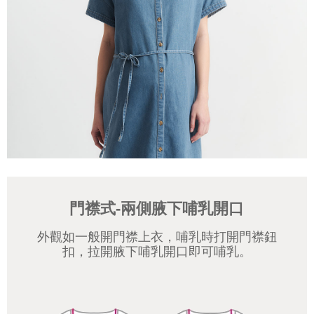
門襟式-兩側腋下哺乳開口
外觀如一般開門襟上衣，哺乳時打開門襟鈕
扣，拉開腋下哺乳開口即可哺乳。