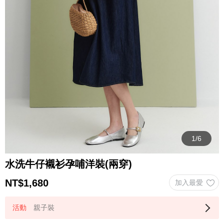
水洗牛仔襯衫孕哺洋裝(兩穿)
NT$
1,680
親子裝