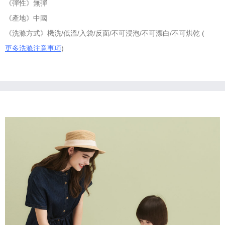
《彈性》無彈
《產地》中國
《洗滌方式》機洗/低溫/入袋/反面/不可浸泡/不可漂白/不可烘乾 (
更多洗滌注意事項
)