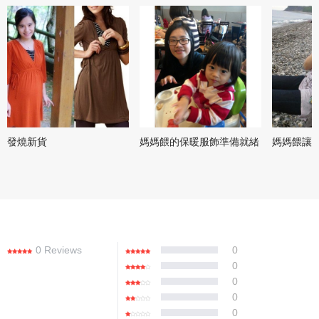
發燒新貨
媽媽餵的保暖服飾準備就緒
媽媽餵讓我
0 Reviews
0
0
0
0
0