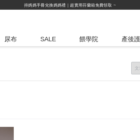
持媽媽手冊兌換媽媽禮｜超實用芬蘭箱免費領取 ~
尿布
SALE
餵學院
產後