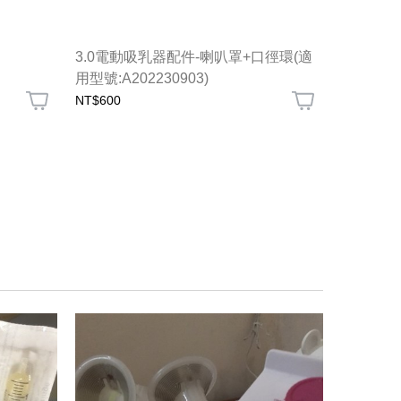
3.0電動吸乳器配件-喇叭罩+口徑環(適
iLatch
用型號:A202230903)
NT$600
NT$1,380