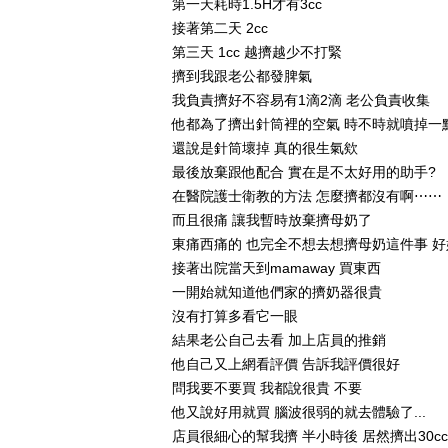
第一天耗時1.5H才有3cc
接著第二天 2cc
第三天 1cc 越擠越少不打緊
擠到我跟老公都發脾氣
我負責擠好不容易有1滴2滴 老公負責收集
他都為了擠出針筒裡的空氣 時不時就噴掉一
還說是針筒壞掉 真的很生氣欸
最後放棄跟他配合 實在是不太好用的助手?
在醫院護士衛教的方法 怎麼擠都沒有啊⋯⋯
而且很痛 讓我暫時放棄擠母奶了
東痛西痛的 也完全不想去想擠母奶這件事 好
接著出院當天到mamaway 買東西
一開始就知道他們家的擠奶器很貴
沒有打算多看它一眼
結果老公自己去看 加上店員的推銷
他自己又上網看評價 告訴我評價很好
問我要不要買 我都說很貴 不要
他又說好用就買 腦波很弱的就去體驗了...
店員很細心的幫我擠 半小時後 居然擠出30cc