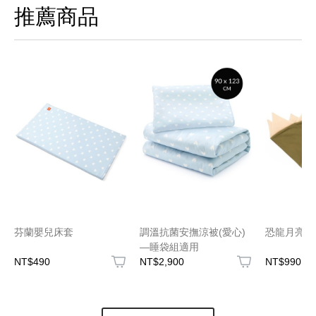
推薦商品
芬蘭嬰兒床套
調溫抗菌安撫涼被(愛心)
恐龍月亮枕
—睡袋組適用
NT$490
NT$2,900
NT$990