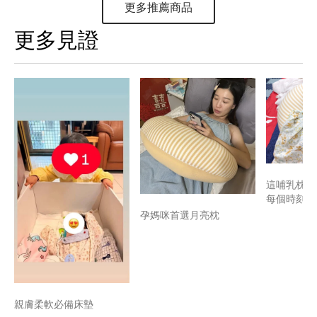
更多推薦商品
更多見證
這哺乳枕救
每個時刻~
孕媽咪首選月亮枕
親膚柔軟必備床墊