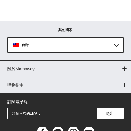
其他國家
台灣
Global
關於Mamaway
印尼
門市據點
最新消息
品牌故事
人力招募
媒體花絮
隱私權聲明
CSR企業社會責任
菲律賓
購物指南
購物常見問題
退換貨問題
儲值金使用條款
購買儲值金
發票問題
會員權益
線上留言
吸乳器-免費體驗
馬來西亞
訂閱電子報
送出