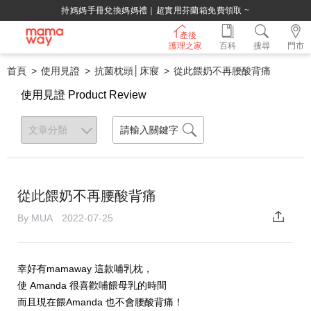
持媽媽手冊兌換媽媽禮｜超實用芬蘭箱免費領取 ~
產後
護理之家
百科
搜尋
門市
首頁
使用見證
抗菌枕頭│床寢
從此餵奶不再腰酸背痛
使用見證 Product Review
從此餵奶不再腰酸背痛
By MUA 2022-07-25
幸好有mamaway 這款哺乳枕，
使 Amanda 很喜歡哺餵母乳的時間
而且現在餵Amanda 也不會腰酸背痛！