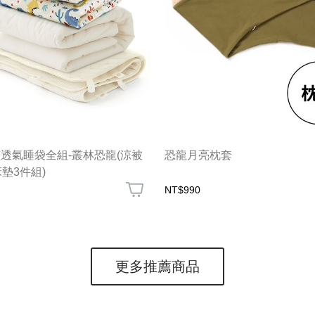
透氣睡袋全組-叢林恐龍(涼被
恐龍月亮枕套
床墊3件組)
NT$990
更多推薦商品