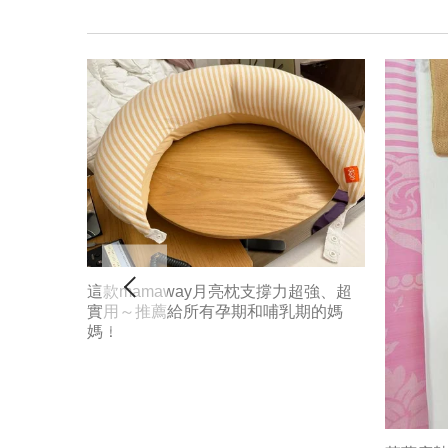
這款mamaway月亮枕支撐力超強、超
實用～推薦給所有孕期和哺乳期的媽
媽！