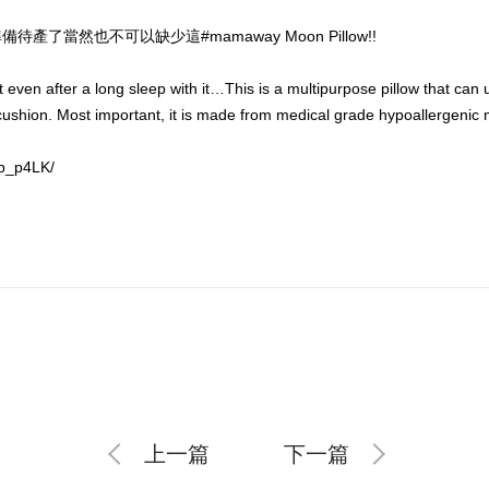
了當然也不可以缺少這#mamaway Moon Pillow!!
ot even after a long sleep with it…This is a multipurpose pillow that ca
cushion. Most important, it is made from medical grade hypoallergenic m
Kp_p4LK/
上一篇
下一篇