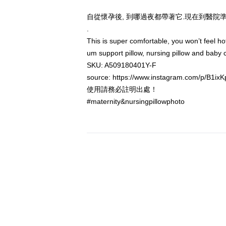
自從懷孕後, 到哪過夜都帶著它.現在到醫院準備待產
.
This is super comfortable, you won’t feel h
um support pillow, nursing pillow and baby 
SKU: A509180401Y-F
source: https://www.instagram.com/p/B1ix
使用請務必註明出處！
#maternity&nursingpillowphoto