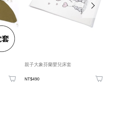
親子大象芬蘭嬰兒床套
調溫抗菌
被+厚被+
NT$490
NT$8,560