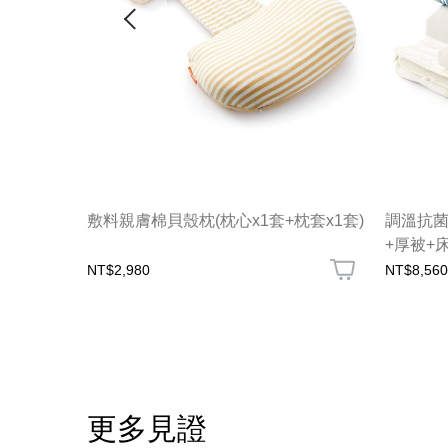
—睡袋組
敷料親膚棉貝殼枕(枕心x1套+枕套x1套)
調溫抗菌
+厚被+
NT$2,980
NT$8,560
更多見證