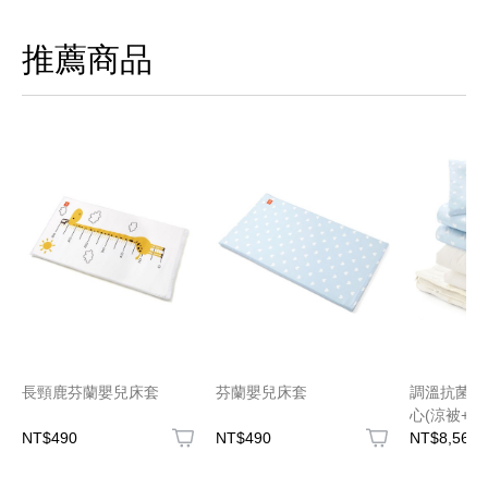
推薦商品
長頸鹿芬蘭嬰兒床套
芬蘭嬰兒床套
調溫抗菌透
心(涼被+厚
NT$490
NT$490
NT$8,560