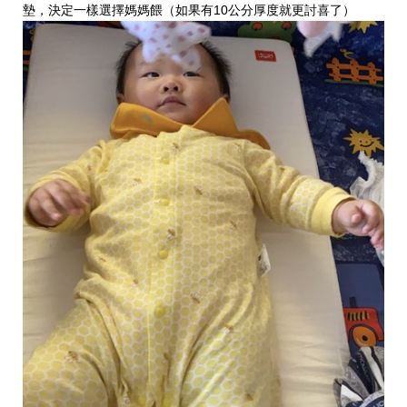
墊，決定一樣選擇媽媽餵（如果有10公分厚度就更討喜了）