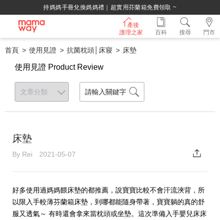
持媽媽手冊兌換媽媽禮｜超實用芬蘭箱免費領取 ~
產後
護理之家
百科
搜尋
門市
首頁
使用見證
抗菌枕頭│床寢
床墊
使用見證 Product Review
床墊
By Rei 2021-05-07
好多使用過媽媽餵床墊的都推薦，說寶寶比較不會汗流浹背，所
以限入手較薄芬蘭箱床墊，到哪都能隨身帶著，寶寶躺的真的舒
服又透氣～ 有時還會拿來當枕頭或坐墊。這次準備入手嬰兒床床