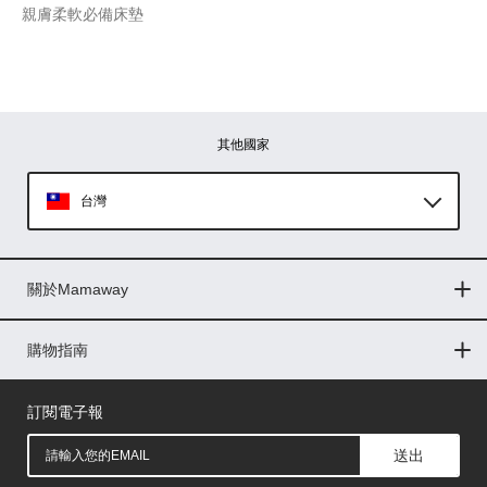
親膚柔軟必備床墊
其他國家
台灣
Global
關於Mamaway
印尼
門市據點
最新消息
品牌故事
人力招募
媒體花絮
隱私權聲明
CSR企業社會責任
菲律賓
購物指南
購物常見問題
退換貨問題
儲值金使用條款
購買儲值金
發票問題
會員權益
線上留言
吸乳器-免費體驗
馬來西亞
訂閱電子報
送出