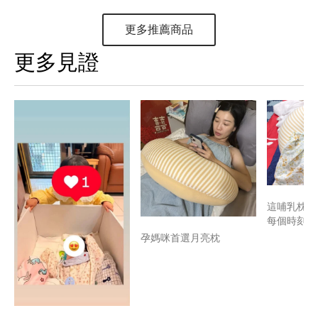
更多推薦商品
更多見證
這哺乳枕救
每個時刻~
孕媽咪首選月亮枕