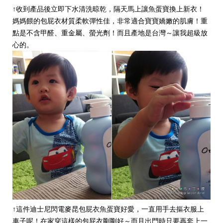
↑收到產品後立即下水清洗晾乾，隔天馬上讓魚蛋寶換上新衣！
媽媽餵的包屁衣材質柔軟彈性佳，非常適合寶寶嬌嫩的肌膚！重
點是不含甲醛、重金屬、螢光劑！而且產地是台灣～讓我超級放
心的。
↑這件迪士尼閃電麥昆包屁衣魚蛋寶好愛，一直用手去摳衣服上
車子呢！在家穿這樣的包屁衣剛剛好～而且出門時只要再套上一