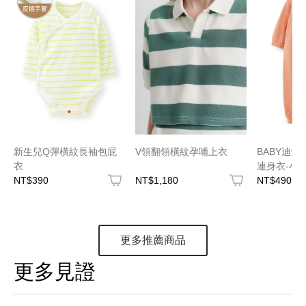
新生兒Q彈橫紋長袖包屁
V領翻領橫紋孕哺上衣
BABY迪
衣
連身衣-小
NT$390
NT$1,180
NT$490
更多推薦商品
更多見證