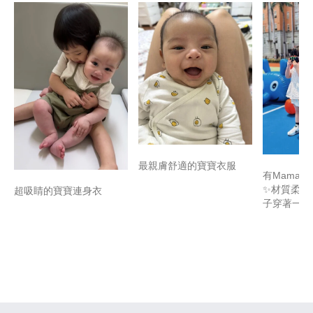
最親膚舒適的寶寶衣服
有Mamaw
✨材質柔軟
超吸睛的寶寶連身衣
子穿著一整