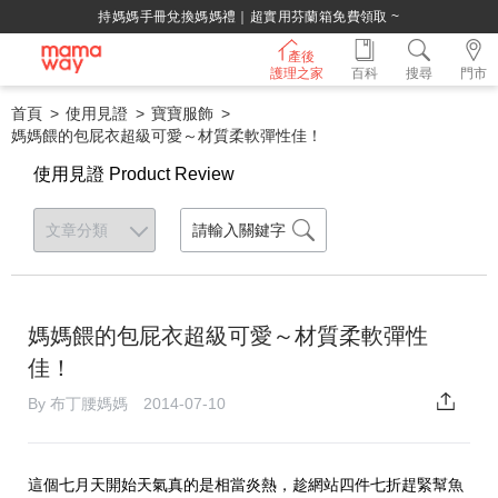
持媽媽手冊兌換媽媽禮｜超實用芬蘭箱免費領取 ~
產後
護理之家
百科
搜尋
門市
首頁
使用見證
寶寶服飾
媽媽餵的包屁衣超級可愛～材質柔軟彈性佳！
使用見證 Product Review
媽媽餵的包屁衣超級可愛～材質柔軟彈性
佳！
By 布丁腰媽媽 2014-07-10
這個七月天開始天氣真的是相當炎熱，趁網站四件七折趕緊幫魚