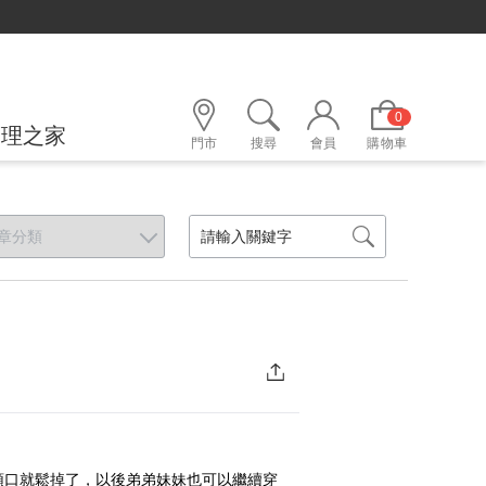
0
護理之家
門市
搜尋
會員
購物車
領口就鬆掉了，以後弟弟妹妹也可以繼續穿