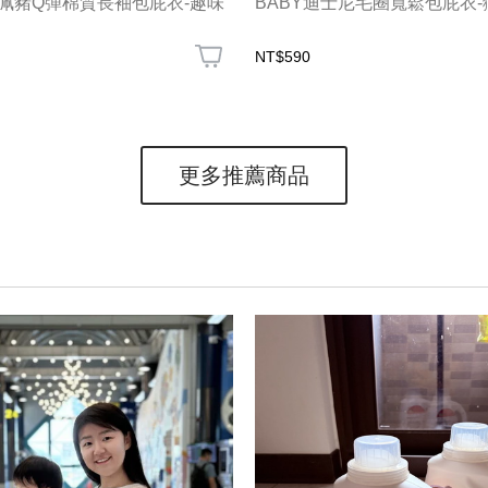
佩佩豬Q彈棉質長袖包屁衣-趣味
BABY迪士尼毛圈寬鬆包屁衣
NT$590
更多推薦商品