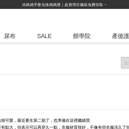
持媽媽手冊兌換媽媽禮｜超實用芬蘭箱免費領取 ~
尿布
SALE
餵學院
產後
也很可愛，最近要生第二胎了，也準備在這裡繼續買
是有點大，但表示可以再穿久一點，衣服材質很好，不像有些衣服洗久了