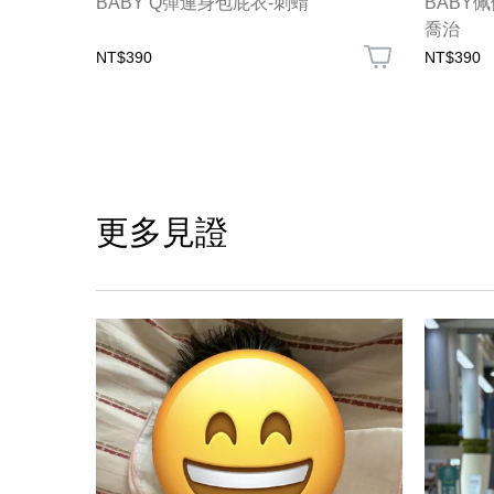
BABY Q彈連身包屁衣-刺蝟
BABY
喬治
NT$390
NT$390
更多見證