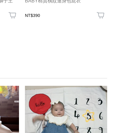
-獅子王
BABY棉質橫紋連身包屁衣
BABY 
NT$390
NT$199