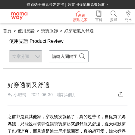
持媽媽手冊兌換媽媽禮｜超實用芬蘭箱免費領取 ~
產後
護理之家
百科
搜尋
門市
首頁
使用見證
寶寶服飾
好穿透氣又舒適
使用見證 Product Review
好穿透氣又舒適
By 小肥鴨 2021-06-30 哺乳4個月
之前都是買其他家，穿沒幾次就鬆了，真的超苦惱，自從買了媽
媽餵，只能說材質彈性讓寶寶穿起來超舒服又舒適，夏天網狀穿
了也很涼爽，而且還是迪士尼米妮圖案，真的超可愛，跪求媽媽