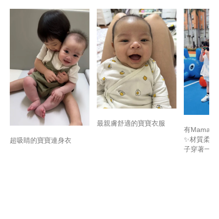
最親膚舒適的寶寶衣服
有Mamaw
✨材質柔軟
超吸睛的寶寶連身衣
子穿著一整