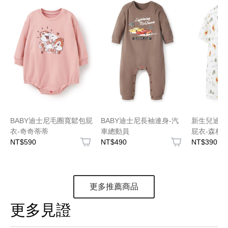
BABY迪士尼毛圈寬鬆包屁
BABY迪士尼長袖連身-汽
新生兒迪士
衣-奇奇蒂蒂
車總動員
屁衣-森林
NT$590
NT$490
NT$390
更多推薦商品
更多見證