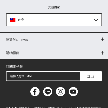
其他國家
台灣
Global
關於Mamaway
印尼
門市據點
最新消息
品牌故事
人力招募
媒體花絮
隱私權聲明
CSR企業社會責任
菲律賓
購物指南
購物常見問題
退換貨問題
儲值金使用條款
購買儲值金
發票問題
會員權益
線上留言
吸乳器-免費體驗
馬來西亞
訂閱電子報
送出