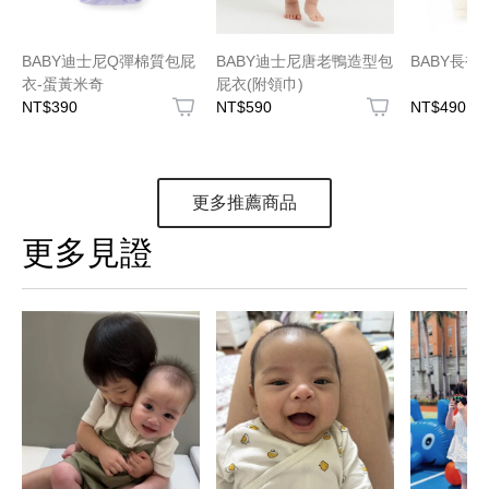
BABY迪士尼Q彈棉質包屁
BABY迪士尼唐老鴨造型包
BABY長袖
衣-蛋黃米奇
屁衣(附領巾)
NT$390
NT$590
NT$490
更多推薦商品
更多見證