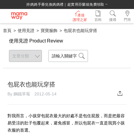
持媽媽手冊兌換媽媽禮｜超實用芬蘭箱免費領取 ~
產後
護理之家
百科
搜尋
門市
首頁
使用見證
寶寶服飾
包屁衣也能玩穿搭
使用見證 Product Review
包屁衣也能玩穿搭
By 鋼鐵草莓 2012-05-14
對我而言，小孩穿包屁衣最大的好處不是包住屁股，而是把最容
易受涼的肚子包覆起來，避免感冒，所以包屁衣一直是我買小孩
衣服的首選。