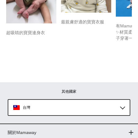
最親膚舒適的寶寶衣服
有Mamaw
✨材質柔軟
超吸睛的寶寶連身衣
子穿著一整
其他國家
台灣
Global
關於Mamaway
印尼