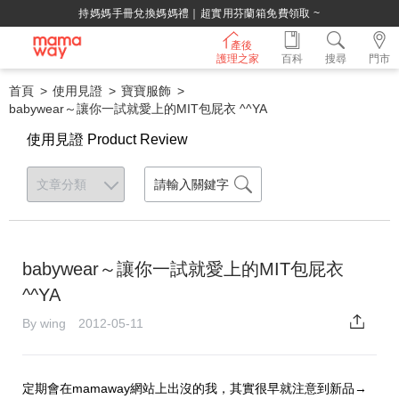
持媽媽手冊兌換媽媽禮｜超實用芬蘭箱免費領取 ~
產後
護理之家
百科
搜尋
門市
首頁
使用見證
寶寶服飾
babywear～讓你一試就愛上的MIT包屁衣 ^^YA
使用見證 Product Review
babywear～讓你一試就愛上的MIT包屁衣
^^YA
By wing 2012-05-11
定期會在mamaway網站上出沒的我，其實很早就注意到新品→