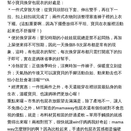
幫小寶貝換穿包屁衣的好處是：
＊一件式穿脫方便：從寶貝頭部往下套、伸出雙手，再往下一
拉、扣上鈕扣就完成了；兩件式衣物則須整理塞進褲子裡的上衣
下襬。(這點重要啊…因為下擺疊放得不平坦、寶貝在衣服裡活動
起來也不舒服呀！)
＊便於換穿尿布：嬰兒時期的小娃娃屁屁總是禁不起悶熱，再加
上屎便來得不可預期，因此一天換個8-9次尿布都是常有的現
象，這時，有包屁衣的幫忙，每次換穿尿布都只需打開底下的扣
子即可，實在是媽咪省事的好幫手。
＊冷熱皆宜：正值換季時分，涼爽時加一件褲子、保暖度立刻提
升；天氣熱的午後又可以讓寶貝的手腳活動自如、動來動去也不
怕小肚肚會著涼喔^^YA
＊經濟實惠：一件抵兩件之外，冬天還能穿在裡頭當最貼身的衛
生衣，溫暖寶貝、也讓媽咪們更放心喔！
重點來囉～市售的包屁衣放眼望去滿滿是，除了產地不一、讓人
不免擔心之外，MIT製造的mamaway包屁衣還有個你絕對不會忽
視的優點，就是：布料材質相當的舒適柔軟→單用手觸摸的就感
覺得出來喔！兩相對照下，很快就讓win仔媽媽我好奇起：mama
way怎麼辦到的啊？因為比較起來，手邊的包屁衣質感都是偏硬