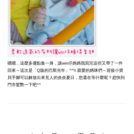
嗯嗯…這麼多優點集一身，讓win仔媽媽我寫完這些又帶了一件
回來～這次是「Q版的巴斯光年」^^\\ 親愛的媽咪們～迎接小寶
貝手腳可以解放出來見人的炎炎夏日，您還在等什麼呢？趕快到
門市驚艷一下吧^^