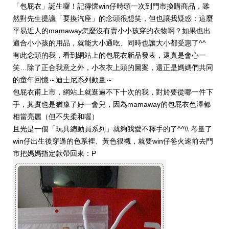
「包屁衣」誕生囉！記得懷win仔時頭一次到門市換購商品，雖
然對先生提議「要換汽座」的念頭很想笑，但也讓我疑惑：這麼
平易近人的mamaway怎麼沒有賣小小孩穿的衣物啊？如果也出
適合小小孩的用品，就能大小通吃、同時也讓大小都受惠了^^
有此念頭的我，看到網站上的包屁衣新品發表，還真是會心一
笑…除了正合我意之外，小衣衣上頭的圖案，還正是媽媽們共同
的童年回憶～迪士尼系列動畫～
包屁衣甫上市，網站上就逛過不下十次的我，對於要從哪一件下
手，其實也是猶豫了好一會兒，因為mamaway的包屁衣色澤都
相當亮麗（但不失柔和喔）
且光是一個「玩具總動員系列」就夠我愛不釋手的了^^\\ 考量了
win仔出生後穿過的色系裡、黃色很襯，就要win仔爸火速前去門
市把媽媽指定款帶回來：P