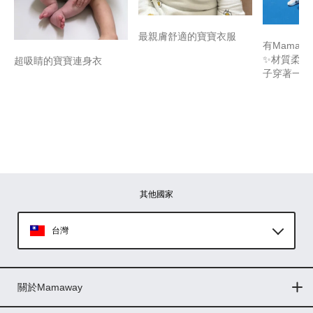
最親膚舒適的寶寶衣服
有Mamaw
✨材質柔軟
超吸睛的寶寶連身衣
子穿著一整
其他國家
台灣
Global
關於Mamaway
印尼
門市據點
最新消息
品牌故事
人力招募
媒體花絮
隱私權聲明
CSR企業社會責任