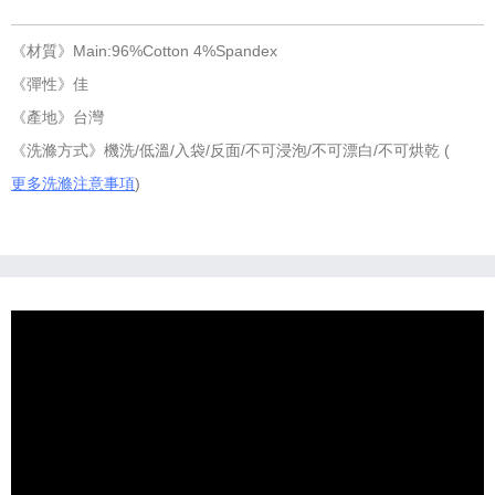
《材質》Main:96%Cotton 4%Spandex
《彈性》佳
《產地》台灣
《洗滌方式》機洗/低溫/入袋/反面/不可浸泡/不可漂白/不可烘乾 (
更多洗滌注意事項
)