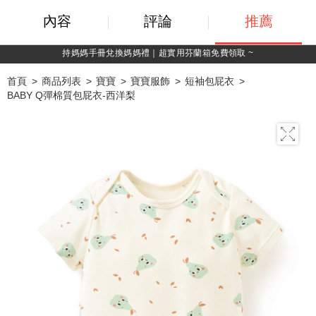
內容
評論
推薦
綁定LINE好友，500購物金立即折！
首頁
商品列表
寶寶
寶寶服飾
短袖包屁衣
BABY Q彈棉質包屁衣-西洋梨