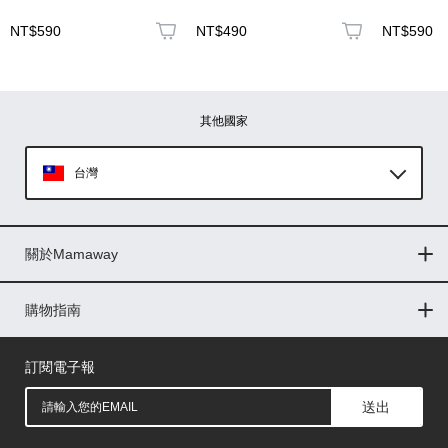
NT$590
NT$490
NT$590
圖片上傳
圖片上傳
圖片上傳
圖片上傳
圖片上傳
其他國家
台灣
Global
關於Mamaway
印尼
門市據點
最新消息
品牌故事
人力招募
媒體花絮
隱私權聲明
CSR企業社會責任
菲律賓
購物指南
購物常見問題
退換貨問題
儲值金使用條款
購買儲值金
發票問題
會員權益
線上留言
吸乳器-免費體驗
馬來西亞
訂閱電子報
送出