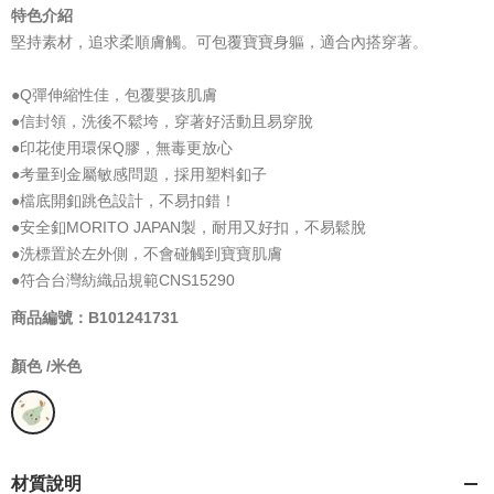
特色介紹
堅持素材，追求柔順膚觸。可包覆寶寶身軀，適合內搭穿著。
●Q彈伸縮性佳，包覆嬰孩肌膚
●信封領，洗後不鬆垮，穿著好活動且易穿脫
●印花使用環保Q膠，無毒更放心
●考量到金屬敏感問題，採用塑料釦子
●檔底開釦跳色設計，不易扣錯！
●安全釦MORITO JAPAN製，耐用又好扣，不易鬆脫
●洗標置於左外側，不會碰觸到寶寶肌膚
●符合台灣紡織品規範CNS15290
商品編號：B101241731
顏色 /
米色
材質說明