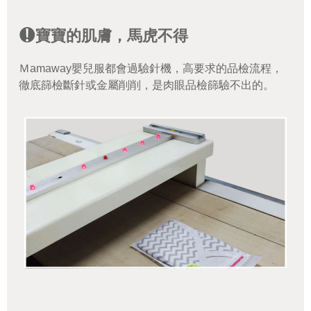
寶寶的肌膚，馬虎不得
Ｍamaway嬰兒服都會過驗針機，高要求的品檢流程，
徹底篩檢斷針或金屬削削，是肉眼品檢篩驗不出的。