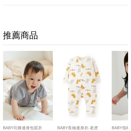
寫評論
請評分：
推薦商品
(圖片格式限jpg、jpeg)
BABY坑條連身包屁衣
BABY長袖連身衣-老虎
BABY假