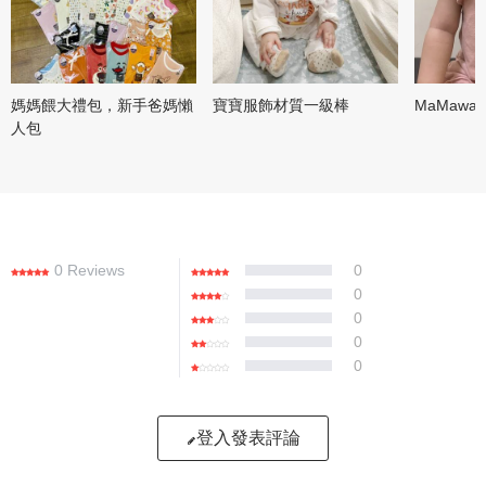
媽媽餵大禮包，新手爸媽懶
寶寶服飾材質一級棒
MaMaw
人包
0 Reviews
0
0
0
0
0
登入發表評論