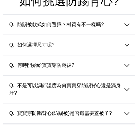
如何挑選防踢背心?
防踢被款式如何選擇？材質有不一樣嗎?
媽媽餵防踢被的填充材質都是調溫纖維，分成兩個系列：
薄版 (50公克/平方米) — 適合夏天的冷氣房或微涼之忽冷忽熱
如何選擇尺寸呢?
氣候使用
厚版 (90公克/平方米) — 適合由涼轉冷之忽冷忽熱氣候或寒流
選擇過大的尺寸會讓穿著上有累贅感，建議依照各款式頁面的
來使用
尺寸建議選擇。
何時開始給寶寶穿防踢被?
當寶寶開始翻身，不能乖乖蓋棉被，就可以開始穿防踢被囉!
不是可以調節溫度為何寶寶穿防踢背心還是滿身
汗?
寶寶的體溫比較接近媽媽懷孕時的體溫，已經穿上調溫防踢被
時，內搭穿著太厚也會感到過暖導致流汗（除非內著也有調溫
寶寶穿防踢背心(防踢被)是否還需要蓋被子?
機能）。另外，是否開窗?蓋的棉被材質？ 這些都可能是影響
寶寶體溫的關鍵，請整體評估房間的環境溫度，並依著寶寶的
通常可以依著大人的感受和環境溫度來參考，如果當時環境只
狀況做調整。
需要蓋一件薄被睡覺的時候，就可以讓寶寶只穿防踢背心不需