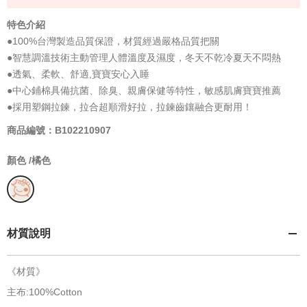
特色介紹
●100%台灣製造品質保證，材質經過嚴格品質把關
●智慧調溫技術主動管理人體溫度及濕度，冬天不乾冷夏天不悶熱
●透氣、柔軟、舒適,寶寶安心入睡
●中心鋪棉具備抗菌、除臭、親膚保健等特性，敏感肌膚寶寶推薦
●採用塑鋼拉鍊，拉合超順滑好拉，拉鍊齒鑲融合更耐用！
商品編號：B102210907
顏色 /
橘色
材質說明
《材質》
主布:100%Cotton