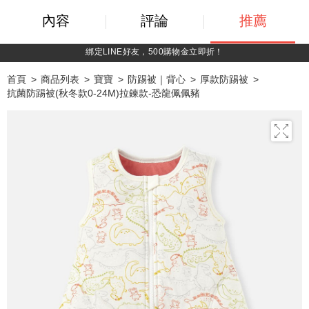
內容
評論
推薦
綁定LINE好友，500購物金立即折！
首頁
商品列表
寶寶
防踢被｜背心
厚款防踢被
抗菌防踢被(秋冬款0-24M)拉鍊款-恐龍佩佩豬