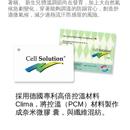
著稱。 新生兒體溫調節尚在發育，加上大自然氣
候急劇變化，穿著能夠調溫的防踢背心，創造舒
適微氣候，減少過熱流汗而感冒的風險。
採用德國專利高倍控溫材料
Clima，將控溫（PCM）材料製作
成奈米微膠 囊，與纖維混紡。