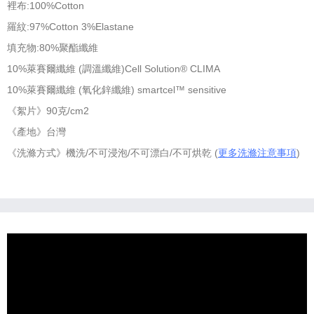
裡布:100%Cotton
羅紋:97%Cotton 3%Elastane
填充物:80%聚酯纖維
10%萊賽爾纖維 (調溫纖維)Cell Solution® CLIMA
10%萊賽爾纖維 (氧化鋅纖維) smartcel™ sensitive
《絮片》90克/cm2
《產地》台灣
《洗滌方式》機洗/不可浸泡/不可漂白/不可烘乾 (
更多洗滌注意事項
)