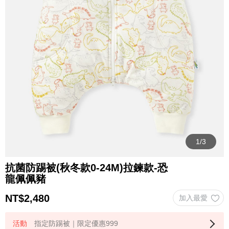
抗菌防踢被(秋冬款0-24M)拉鍊款-恐
龍佩佩豬
NT$
2,480
指定防踢被｜限定優惠999