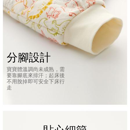
分腳設計
寶寶體溫調尚未成熟，需
要靠腳底來排汗；起床後
不用脫掉即可安全下床行
走