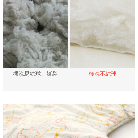
機洗易結球、斷裂
機洗不結球