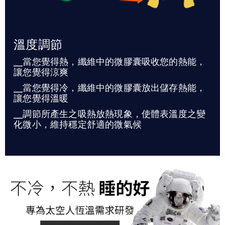
溫度調節
╴當您覺得熱，纖維中的微膠囊吸收您的熱能，
讓您覺得涼爽
╴當您覺得冷，纖維中的微膠囊放出儲存熱能，
讓您覺得溫暖
╴調節所產生之吸熱放熱現象，使體表溫度之變
化微小，維持穩定舒適的微氣候