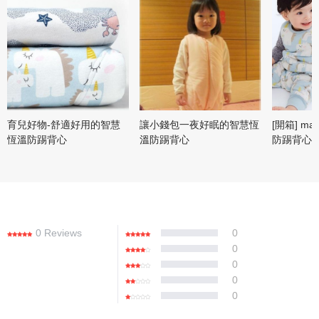
育兒好物-舒適好用的智慧
讓小錢包一夜好眠的智慧恆
[開箱] m
恆溫防踢背心
溫防踢背心
防踢背心
0 Reviews
0
0
0
0
0