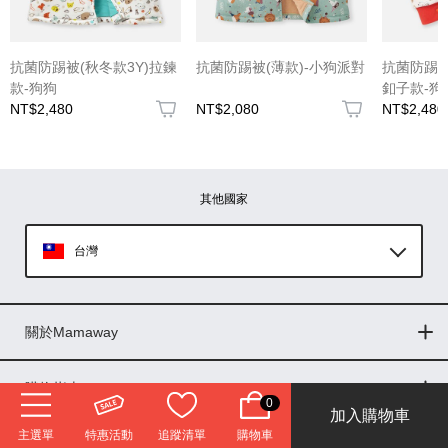
(圖片格式限jpg、jpeg)
抗菌防踢被(秋冬款3Y)拉鍊
抗菌防踢被(薄款)-小狗派對
抗菌防踢被(
款-狗狗
釦子款-狗
NT$2,480
NT$2,080
NT$2,480
圖片上傳
圖片上傳
圖片上傳
圖片上傳
圖片上傳
其他國家
台灣
Global
關於Mamaway
印尼
門市據點
最新消息
品牌故事
人力招募
媒體花絮
隱私權聲明
CSR企業社會責任
菲律賓
購物指南
0
加入購物車
購物常見問題
退換貨問題
儲值金使用條款
購買儲值金
發票問題
會員權益
線上留言
吸乳器-免費體驗
馬來西亞
主選單
特惠活動
追蹤清單
購物車
訂閱電子報