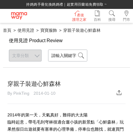
持媽媽手冊兌換媽媽禮｜超實用芬蘭箱免費領取 ~
產後
護理之家
百科
搜尋
門市
首頁
使用見證
寶寶服飾
穿親子裝遊心鮮森林
使用見證 Product Review
穿親子裝遊心鮮森林
By PinkTing 2014-01-10
2014年的第一天，天氣真好，難得的大太陽
臨時起意，帶毛毛到穹林很適合遛小孩的新景點「心鮮森林」玩
果然假日出遊就要有塞車的心理準備，停車位也難找，就連買門