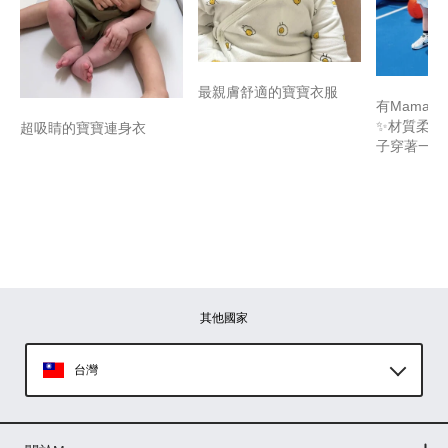
最親膚舒適的寶寶衣服
有Mamaw
✨材質柔軟
超吸睛的寶寶連身衣
子穿著一整
其他國家
台灣
Global