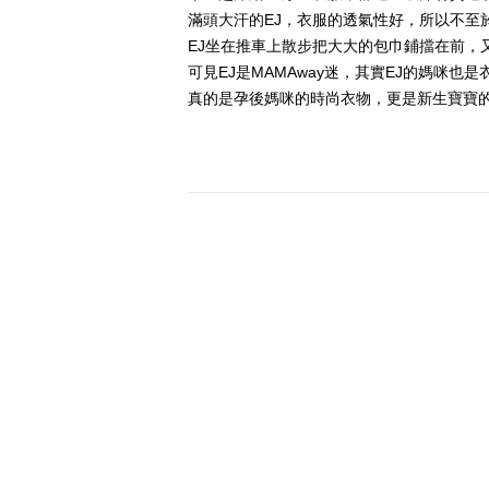
滿頭大汗的EJ，衣服的透氣性好，所以不至
EJ坐在推車上散步把大大的包巾鋪擋在前，
可見EJ是MAMAway迷，其實EJ的媽咪也
真的是孕後媽咪的時尚衣物，更是新生寶寶