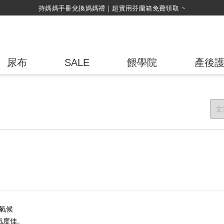
綁定LINE好友，500購物金立即折！
尿布
SALE
餵學院
產後
氣候
氣度佳。