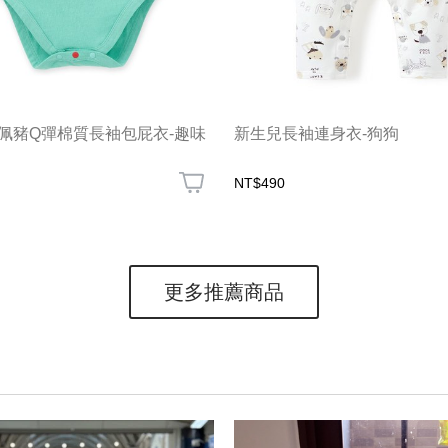
佩佩豬Q彈棉質長袖包屁衣-趣味
新生兒長袖連身衣-狗狗
NT$490
更多推薦商品