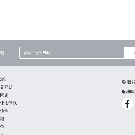
報
指南
客服
見問題
服務時間
問題
使用條款
值金
題
益
言