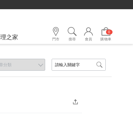
0
護理之家
門市
搜尋
會員
購物車