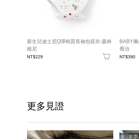
刺蝟
新生兒迪士尼Q彈棉質長袖包屁衣-森林
BABY
維尼
喬治
NT$229
NT$390
更多見證