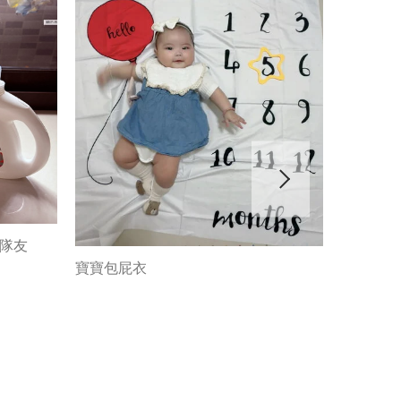
神隊友
寶寶包屁衣