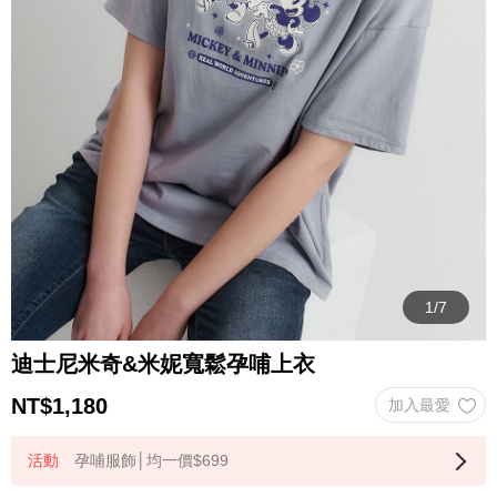
迪士尼米奇&米妮寬鬆孕哺上衣
NT$
1,180
孕哺服飾│均一價$699