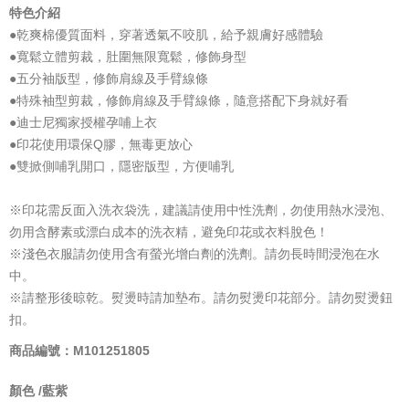
特色介紹
●乾爽棉優質面料，穿著透氣不咬肌，給予親膚好感體驗
●寬鬆立體剪裁，肚圍無限寬鬆，修飾身型
●五分袖版型，修飾肩線及手臂線條
●特殊袖型剪裁，修飾肩線及手臂線條，隨意搭配下身就好看
●迪士尼獨家授權孕哺上衣
●印花使用環保Q膠，無毒更放心
●雙掀側哺乳開口，隱密版型，方便哺乳
※印花需反面入洗衣袋洗，建議請使用中性洗劑，勿使用熱水浸泡、
勿用含酵素或漂白成本的洗衣精，避免印花或衣料脫色！
※淺色衣服請勿使用含有螢光增白劑的洗劑。請勿長時間浸泡在水
中。
※請整形後晾乾。熨燙時請加墊布。請勿熨燙印花部分。請勿熨燙鈕
扣。
商品編號：M101251805
顏色 /
藍紫