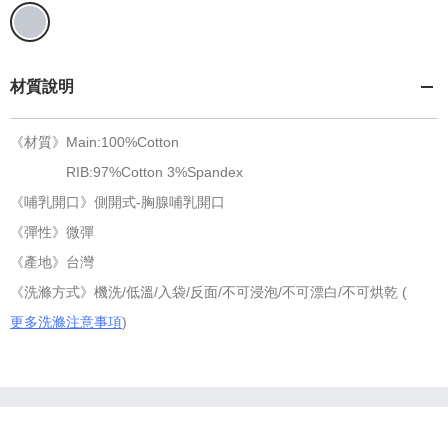
材質說明
《材質》Main:100%Cotton
RIB:97%Cotton 3%Spandex
《哺乳開口》側開式-胸腺哺乳開口
《彈性》微彈
《產地》台灣
《洗滌方式》機洗/低溫/入袋/反面/不可浸泡/不可漂白/不可烘乾 (
更多洗滌注意事項
)