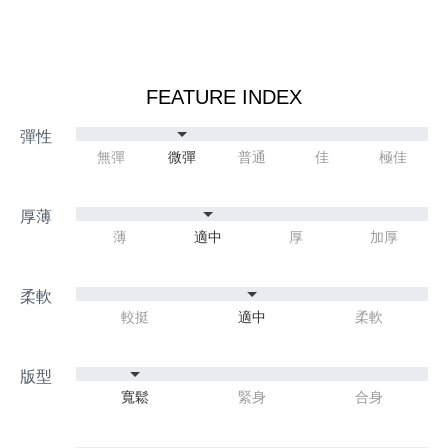
FEATURE INDEX
無彈
微彈
普通
佳
極佳
薄
適中
厚
加厚
較挺
適中
柔軟
寬鬆
緊身
合身