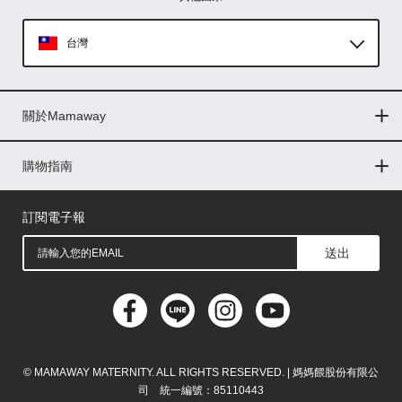
台灣
Global
關於Mamaway
印尼
門市據點
最新消息
品牌故事
人力招募
媒體花絮
隱私權聲明
CSR企業社會責任
菲律賓
購物指南
購物常見問題
退換貨問題
儲值金使用條款
購買儲值金
發票問題
會員權益
線上留言
吸乳器-免費體驗
馬來西亞
訂閱電子報
送出
© MAMAWAY MATERNITY. ALL RIGHTS RESERVED. | 媽媽餵股份有限公
司 統一編號：85110443