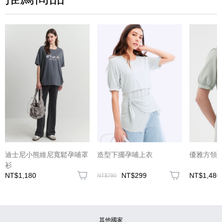
(圖片格式限jpg、jpeg)
迪士尼小熊維尼寬鬆孕哺罩
造型下擺孕哺上衣
優雅方領
衫
NT$1,180
NT$299
NT$1,480
NT$790
圖片上傳
圖片上傳
圖片上傳
圖片上傳
圖片上傳
其他國家