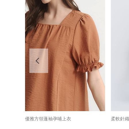
優雅方領蓬袖孕哺上衣
柔軟針