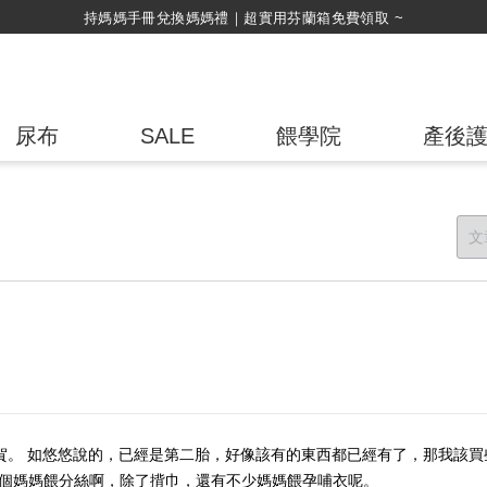
綁定LINE好友，
尿布
SALE
餵學院
產後
得慶賀。 如悠悠說的，已經是第二胎，好像該有的東西都已經有了，那我該買
是個媽媽餵分絲啊，除了揹巾，還有不少
媽媽餵孕哺衣
呢。