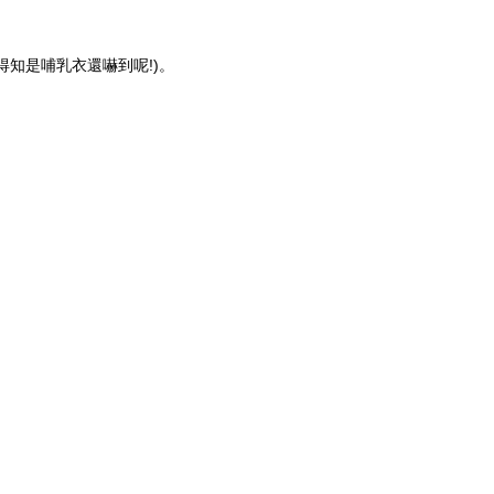
知是哺乳衣還嚇到呢!)。