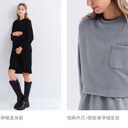
織孕哺連身裙
假兩件式+開衩裙孕哺套裝