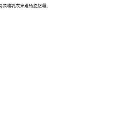
媽餵哺乳衣來送給悠悠囉。