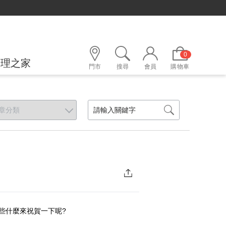
500購物金立即折！
0
護理之家
門市
搜尋
會員
購物車
些什麼來祝賀一下呢?