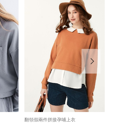
翻領假兩件拼接孕哺上衣
造型下擺