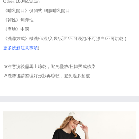
Other:100%Cotton
《哺乳開口》側開式-胸腺哺乳開口
《彈性》無彈性
《產地》中國
《洗滌方式》機洗/低溫/入袋/反面/不可浸泡/不可漂白/不可烘乾 (
更多洗滌注意事項
)
※注意洗後需馬上晾乾，避免疊放/扭轉照成移染
※洗滌後請整理好形狀再晾乾，避免過多起皺