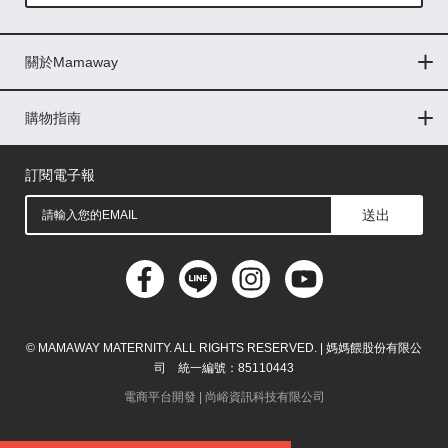
Global
關於Mamaway
印尼
門市據點
最新消息
品牌故事
人力招募
媒體花絮
隱私權聲明
CSR企業社會責任
菲律賓
購物指南
購物常見問題
退換貨問題
儲值金使用條款
購買儲值金
發票問題
會員權益
線上留言
吸乳器-免費體驗
馬來西亞
訂閱電子報
送出
© MAMAWAY MATERNITY. ALL RIGHTS RESERVED. | 媽媽餵股份有限公
司 統一編號：85110443
電商平台開發 |
尚峪資訊科技有限公司