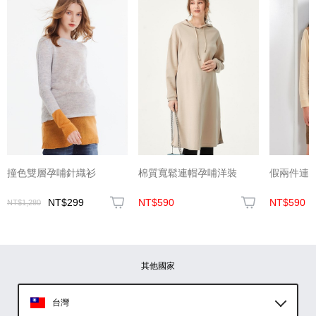
(圖片格式限jpg、jpeg)
撞色雙層孕哺針織衫
棉質寬鬆連帽孕哺洋裝
假兩件連
NT$299
NT$590
NT$590
NT$1,280
圖片上傳
圖片上傳
圖片上傳
圖片上傳
圖片上傳
其他國家
台灣