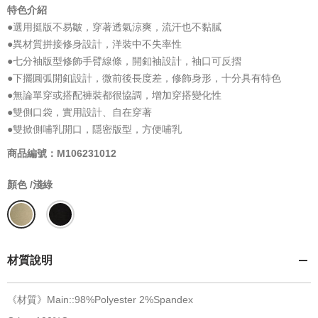
特色介紹
●選用挺版不易皺，穿著透氣涼爽，流汗也不黏膩
●異材質拼接修身設計，洋裝中不失率性
●七分袖版型修飾手臂線條，開釦袖設計，袖口可反摺
●下擺圓弧開釦設計，微前後長度差，修飾身形，十分具有特色
●無論單穿或搭配褲裝都很協調，增加穿搭變化性
●雙側口袋，實用設計、自在穿著
●雙掀側哺乳開口，隱密版型，方便哺乳
商品編號：M106231012
顏色 /
淺綠
材質說明
《材質》Main::98%Polyester 2%Spandex