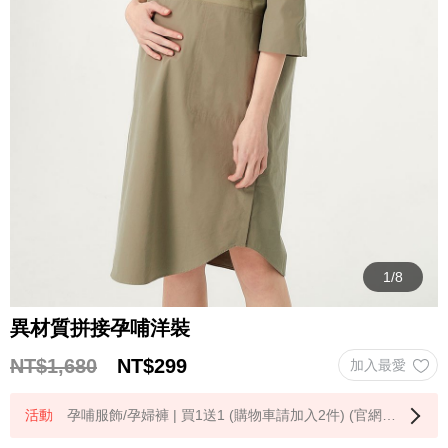
異材質拼接孕哺洋裝
NT$1,680
NT$
299
孕哺服飾/孕婦褲 | 買1送1 (購物車請加入2件) (官網限定)