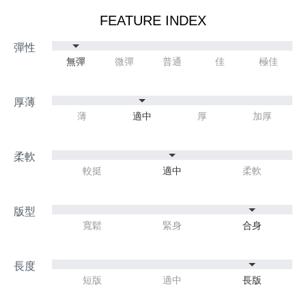
FEATURE INDEX
無彈
微彈
普通
佳
極佳
薄
適中
厚
加厚
較挺
適中
柔軟
寬鬆
緊身
合身
短版
適中
長版