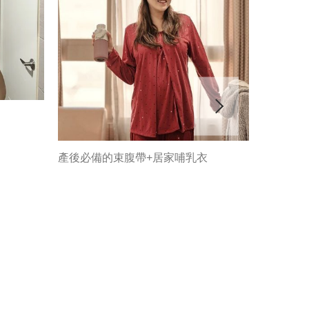
產後必備的束腹帶+居家哺乳衣
穿上舒服