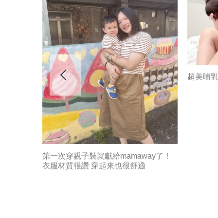
超美哺
第一次穿親子裝就獻給mamaway了！
衣服材質很讚 穿起來也很舒適