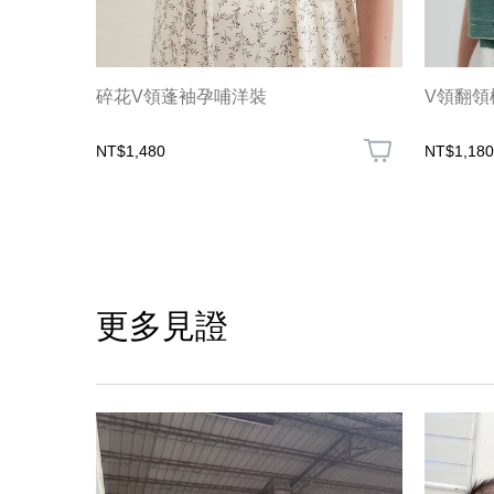
碎花V領蓬袖孕哺洋裝
V領翻領
NT$1,480
NT$1,180
更多見證