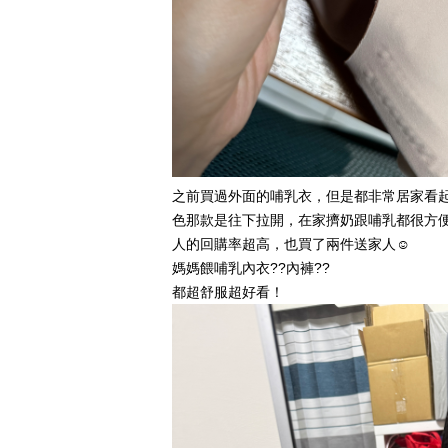
之前買過外面的哺乳衣，但是都非常居家看
色那款是往下拉開，在家擠奶跟哺乳都很方
人的回購率超高，也買了兩件送家人☺️
媽媽餵哺乳內衣??內褲??
都超舒服超好看！