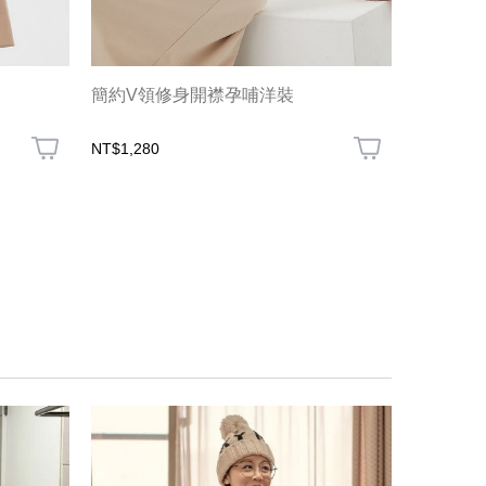
簡約V領修身開襟孕哺洋裝
橫紋扭結
NT$1,280
NT$1,080