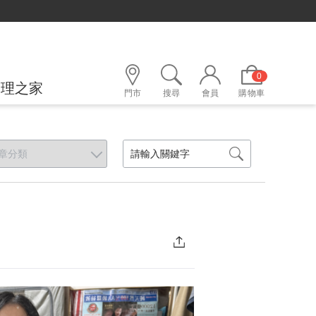
0
護理之家
門市
搜尋
會員
購物車