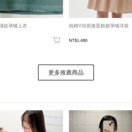
橫紋孕哺上衣
純棉V領剪接蛋糕裙孕哺洋裝
NT$1,480
更多推薦商品