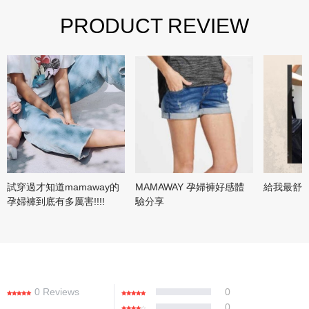
PRODUCT REVIEW
試穿過才知道mamaway的
MAMAWAY 孕婦褲好感體
給我最舒
孕婦褲到底有多厲害!!!!
驗分享
0 Reviews
0
0