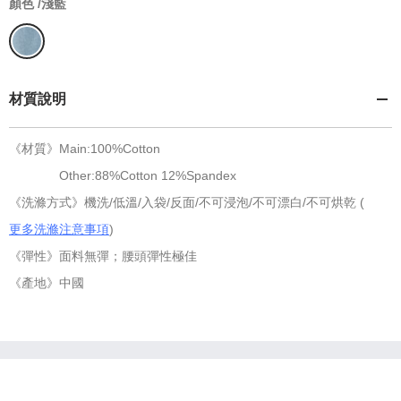
顏色 /
淺藍
材質說明
《材質》Main:100%Cotton
Other:88%Cotton 12%Spandex
《洗滌方式》機洗/低溫/入袋/反面/不可浸泡/不可漂白/不可烘乾 (
更多洗滌注意事項
)
《彈性》面料無彈；腰頭彈性極佳
《產地》中國