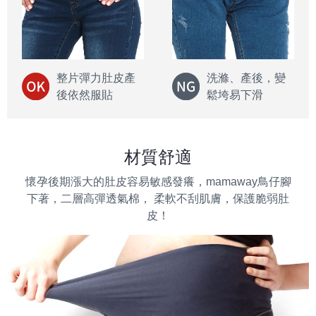
整片彈力肚皮產
洗滌、產後，變
後依然服貼
鬆垮易下滑
材質舒適
懷孕後期漲大的肚皮容易敏感發癢，mamaway鳥仔腳
下著，二層高彈透氣棉， 柔軟不刮肌膚，保護脆弱肚
皮！