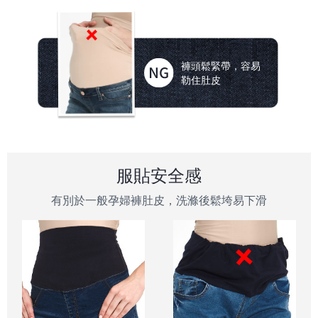
褲頭鬆緊帶，容易
勒住肚皮
服貼安全感
有別於一般孕婦褲肚皮，洗滌後鬆垮易下滑