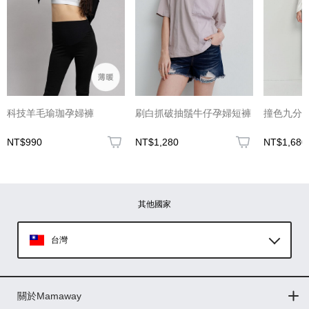
(圖片格式限jpg、jpeg)
科技羊毛瑜珈孕婦褲
刷白抓破抽鬚牛仔孕婦短褲
撞色九分
NT$990
NT$1,280
NT$1,680
圖片上傳
圖片上傳
圖片上傳
圖片上傳
圖片上傳
其他國家
台灣
Global
關於Mamaway
印尼