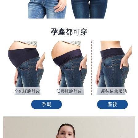
孕產
都可穿
產後依然服貼
全包托腹肚皮
低腰托腹肚皮
產後
孕期