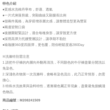
特色介紹
●質感水洗棉丹寧布，舒適、透氣
●一片式俐落剪裁，突顯曲線又顯腿長比例
●假兩件風格，為穿搭增添層次感，讓整體造型更為豐富
●兩邊皆附口袋
●後腰圍鬆緊設計，適合每種身形，讓穿脫更方便
●採用高彈力托腰雙層設計，讓孕期不勒肚
●瑜珈腰360度四面彈，更包覆，陪你輕鬆度過280Day
※洗滌特別需注意
1.請把牛仔褲的內層向外翻再清洗，不同顏色的牛仔褲盡量分開洗以
免染色。
2.深淺色衣物第一次洗滌時，會略有染色流出，此乃正常情形，勿需
擔心。
3.特殊水洗效果與染料特性，逐漸褪色屬正常現象，盡量避免接觸淺
色物品。
商品編號：M208241509