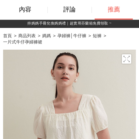
內容
評論
推薦
綁定LINE好友，500購物金立即折！
首頁
商品列表
媽媽
孕婦褲│牛仔褲
短褲
一片式牛仔孕婦褲裙