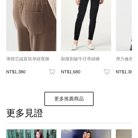
薄燈芯絨直筒孕婦寬褲
顯瘦割破牛仔孕婦褲
彈力修身錐
NT$1,380
NT$1,680
NT$1,380
更多推薦商品
更多見證