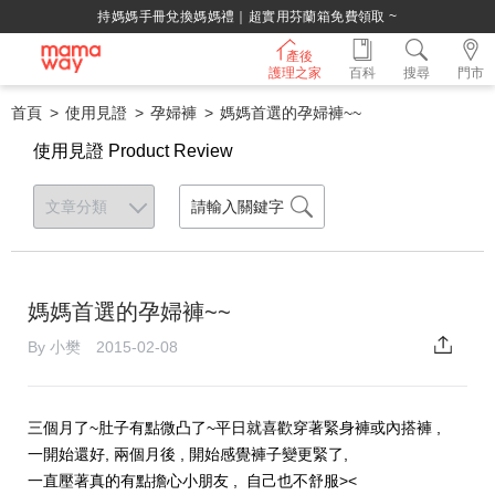
持媽媽手冊兌換媽媽禮｜超實用芬蘭箱免費領取 ~
產後
護理之家
百科
搜尋
門市
首頁
使用見證
孕婦褲
媽媽首選的孕婦褲~~
使用見證 Product Review
媽媽首選的孕婦褲~~
By 小樊 2015-02-08
三個月了~肚子有點微凸了~平日就喜歡穿著緊身褲或內搭褲 ,
一開始還好, 兩個月後 , 開始感覺褲子變更緊了,
一直壓著真的有點擔心小朋友 , 自己也不舒服><