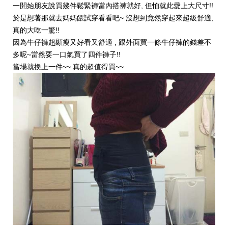
一開始朋友說買幾件鬆緊褲當內搭褲就好, 但怕就此愛上大尺寸!!
於是想著那就去媽媽餵試穿看看吧~ 沒想到竟然穿起來超級舒適,
真的大吃一驚!!
因為牛仔褲超顯瘦又好看又舒適 , 跟外面買一條牛仔褲的錢差不
多呢~當然要一口氣買了四件褲子!!
當場就換上一件~~ 真的超值得買~~