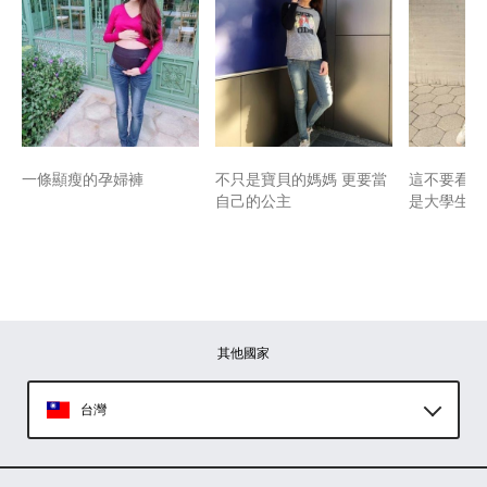
一條顯瘦的孕婦褲
不只是寶貝的媽媽 更要當
這不要看肚
自己的公主
是大學生lo
其他國家
台灣
Global