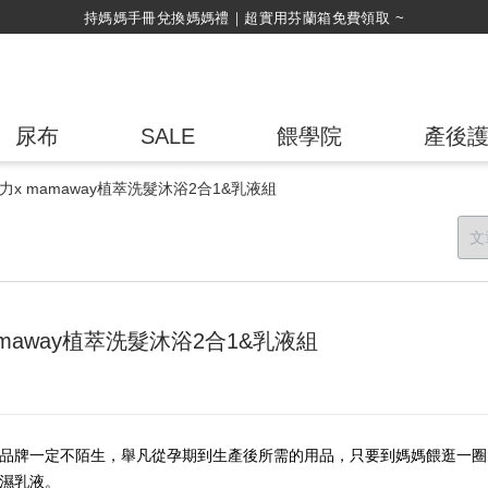
持媽媽手冊兌換媽媽禮｜超實用芬蘭箱免費領取 ~
尿布
SALE
餵學院
產後
x mamaway植萃洗髮沐浴2合1&乳液組
maway植萃洗髮沐浴2合1&乳液組
這個品牌一定不陌生，舉凡從孕期到生產後所需的用品，只要到媽媽餵逛一
保濕乳液。