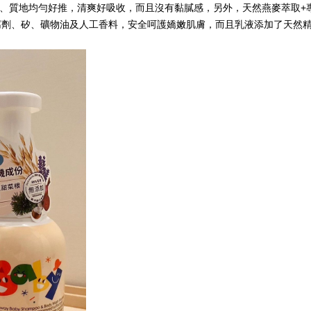
性、質地均勻好推，清爽好吸收，而且沒有黏膩感，另外，天然燕麥萃取+
n防腐劑、矽、礦物油及人工香料，安全呵護嬌嫩肌膚，而且乳液添加了天然