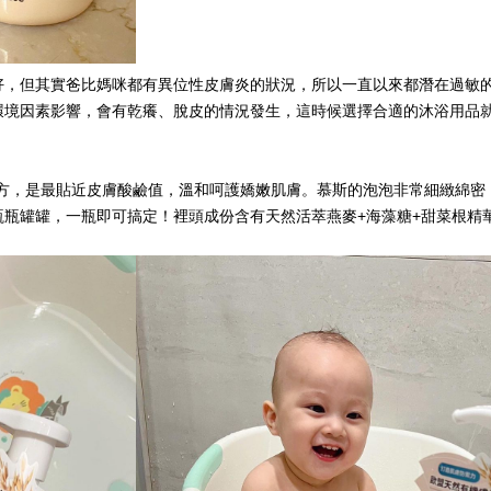
好，但其實爸比媽咪都有異位性皮膚炎的狀況，所以一直以來都潛在過敏
環境因素影響，會有乾癢、脫皮的情況發生，這時候選擇合適的沐浴用品
弱酸性配方，是最貼近皮膚酸鹼值，溫和呵護嬌嫩肌膚。慕斯的泡泡非常細緻綿
瓶瓶罐罐，一瓶即可搞定！裡頭成份含有天然活萃燕麥+海藻糖+甜菜根精