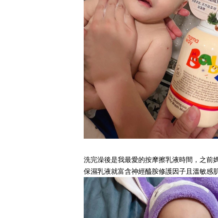
洗完澡後是我最愛的按摩擦乳液時間，之前媽
保濕乳液就富含神經醯胺修護因子且溫敏感