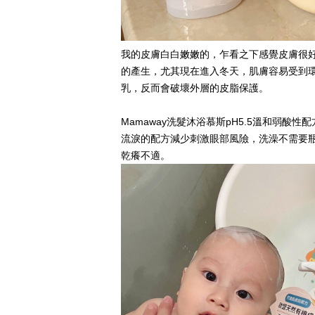
我的皮膚白白嫩嫩的，乍看之下感覺皮膚很
的產生，尤其現在進入冬天，肌膚容易受到
乳，反而會破壞外層的皮脂保護。
Mamaway洗髮沐浴慕斯pH5.5溫和
流淚的配方減少刺激眼部風險，洗澡不需要
乾癢不適。