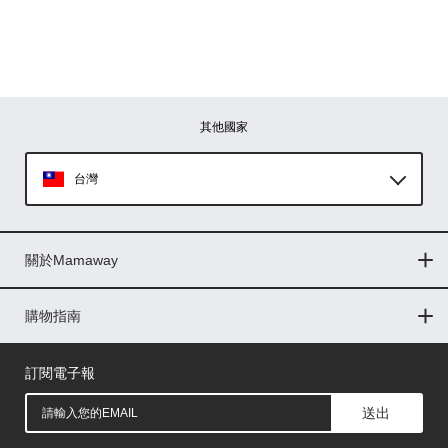
其他國家
台灣
Global
關於Mamaway
印尼
門市據點
最新消息
品牌故事
人力招募
媒體花絮
隱私權聲明
CSR企業社會責任
菲律賓
購物指南
購物常見問題
退換貨問題
儲值金使用條款
購買儲值金
發票問題
會員權益
線上留言
吸乳器-免費體驗
馬來西亞
訂閱電子報
送出