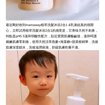
最近剛好收到mamaway植萃洗髮沐浴2合1 &乳液組真的很開
心，立即試用植萃洗髮沐浴2合1的感受是，它香味天然不刺鼻，
特點是pH5.5溫和弱酸性配方，貼近寶寶肌膚酸鹼值，溫和呵護
嬌嫩肌膚零刺激，使用天然活萃燕麥+海藻糖+甜菜根精華，洗後
肌膚深度鎖水，洗後滋潤保濕，舒緩肌膚乾癢不適。