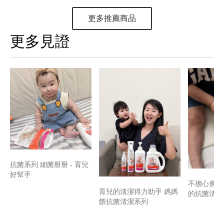
更多推薦商品
更多見證
抗菌系列 細菌掰掰 - 育兒
好幫手
不擔心會刺
育兒的清潔得力助手 媽媽
的抗菌清潔
餵抗菌清潔系列