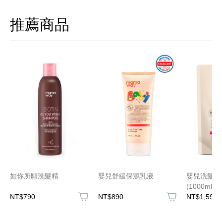
推薦商品
如你所願洗髮精
嬰兒舒緩保濕乳液
嬰兒洗髮沐
(1000ml
NT$790
NT$890
NT$1,599