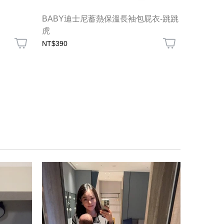
BABY迪士尼蓄熱保溫長袖包屁衣-跳跳
新生兒華
虎
NT$390
NT$690