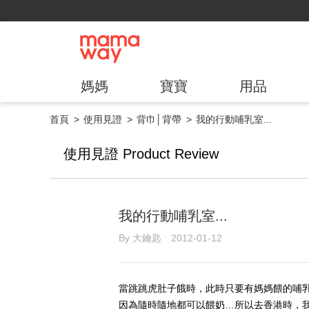
媽媽
寶寶
用品
首頁
使用見證
背巾│背帶
我的行動哺乳室...
使用見證 Product Review
我的行動哺乳室...
By 大鑰匙 2012-01-12
當跳跳虎肚子餓時，此時只要有媽媽餵的哺乳
因為隨時隨地都可以餵奶…所以去香港時，