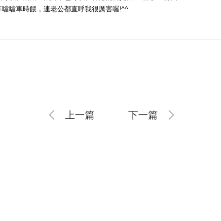
等噹噹車時餵，連老公都直呼我很厲害喔!^^
上一篇
下一篇