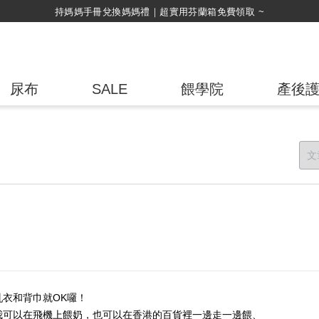
持媽媽手冊兌換媽媽禮｜超實用芬蘭箱免費領取 ~
尿布
SALE
餵學院
產後
衣和背巾就OK囉！
我可以在飛機上餵奶，也可以在香港的百貨裡一邊走一邊餵、