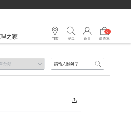
0
護理之家
門市
搜尋
會員
購物車