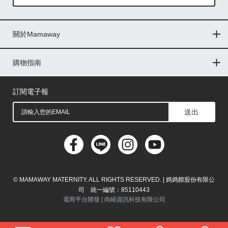
Global
關於Mamaway
印尼
門市據點
最新消息
品牌故事
人力招募
媒體花絮
隱私權聲明
CSR企業社會責任
菲律賓
購物指南
購物常見問題
退換貨問題
儲值金使用條款
購買儲值金
發票問題
會員權益
線上留言
吸乳器-免費體驗
馬來西亞
訂閱電子報
送出
© MAMAWAY MATERNITY. ALL RIGHTS RESERVED. | 媽媽餵股份有限公
司 統一編號：85110443
電商平台開發 |
尚峪資訊科技有限公司