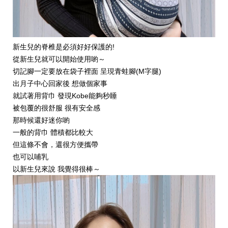
新生兒的脊椎是必須好好保護的!
從新生兒就可以開始使用喲～
切記腳一定要放在袋子裡面 呈現青蛙腳(M字腿)
出月子中心回家後 想做個家事
就試著用背巾 發現Kobe能夠秒睡
被包覆的很舒服 很有安全感
那時候還好迷你喲
一般的背巾 體積都比較大
但這條不會，還很方便攜帶
也可以哺乳
以新生兒來說 我覺得很棒～