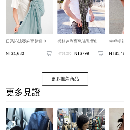
日系沁涼亞麻育兒背巾
叢林迷彩育兒哺乳背巾
幸福櫻花草
NT$1,680
NT$799
NT$1,480
NT$1,280
更多推薦商品
更多見證