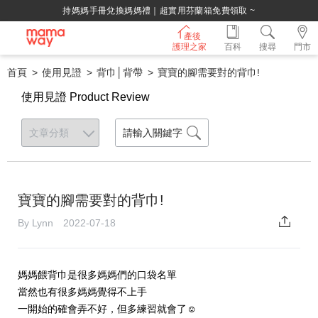
持媽媽手冊兌換媽媽禮｜超實用芬蘭箱免費領取 ~
產後
護理之家
百科
搜尋
門市
首頁
使用見證
背巾│背帶
寶寶的腳需要對的背巾!
使用見證 Product Review
寶寶的腳需要對的背巾!
By Lynn 2022-07-18
媽媽餵背巾是很多媽媽們的口袋名單
當然也有很多媽媽覺得不上手
一開始的確會弄不好，但多練習就會了☺️