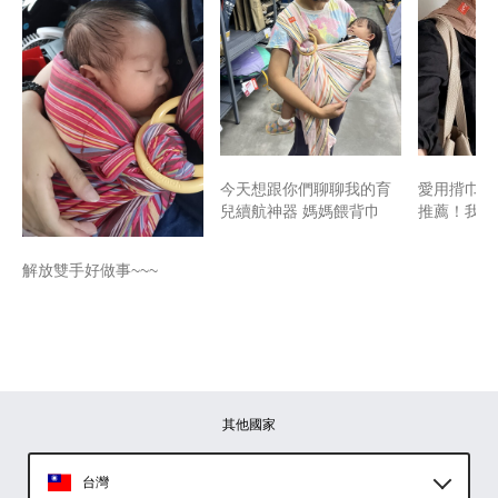
​​​今天想跟你們聊聊我的育
愛用揹巾 
兒續航神器 ​媽媽餵背巾
推薦！我買
解放雙手好做事~~~
其他國家
台灣