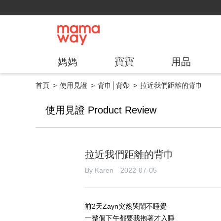
媽媽
寶寶
用品
首頁
使用見證
背巾│背帶
拉近我們距離的背巾
使用見證 Product Review
拉近我們距離的背巾
By Karen 2022-07-05
前2天Zayn突然哭鬧不睡覺
一整個下午都要我抱著才入睡