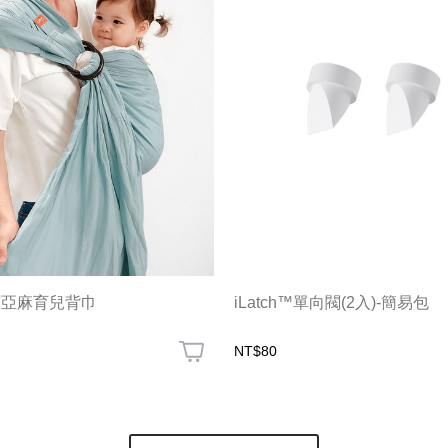
涼亞麻育兒背巾
iLatch™單向閥(2入)-簡易包
NT$80