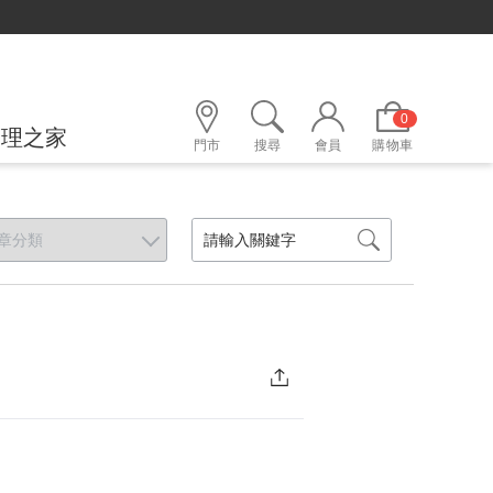
0
護理之家
門市
搜尋
會員
購物車