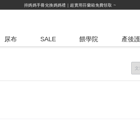
持媽媽手冊兌換媽媽禮｜超實用芬蘭箱免費領取 ~
尿布
SALE
餵學院
產後