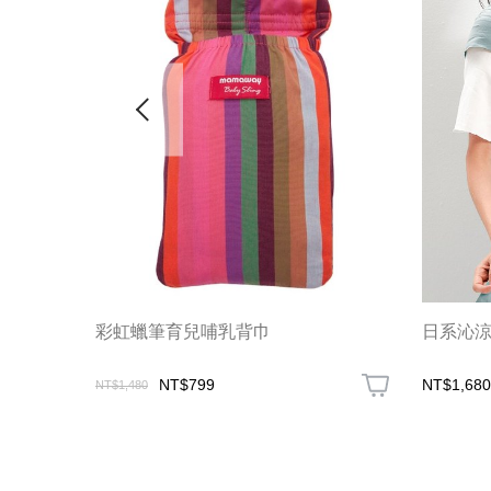
彩虹蠟筆育兒哺乳背巾
日系沁
NT$799
NT$1,680
NT$1,480