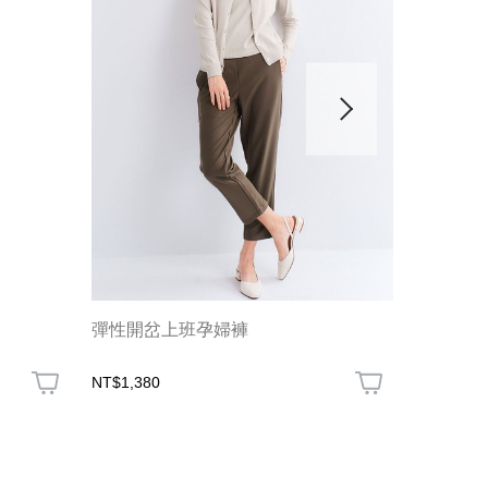
彈性開岔上班孕婦褲
簡約打摺
NT$1,380
NT$1,180