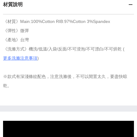
材質說明
《材質》Main:100%Cotton RIB:97%Cotton 3%Spandex
《彈性》微彈
《產地》台灣
《洗滌方式》機洗/低溫/入袋/反面/不可浸泡/不可漂白/不可烘乾 (
更多洗滌注意事項
)
※款式有深淺條紋配色，注意洗滌後，不可以閒置太久，要盡快晾
乾。