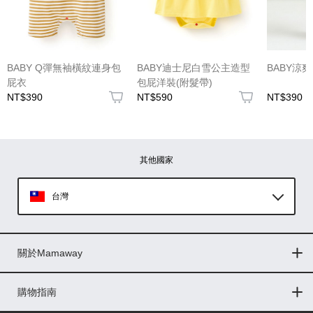
(圖片格式限jpg、jpeg)
BABY Q彈無袖橫紋連身包
BABY迪士尼白雪公主造型
BABY涼
屁衣
包屁洋裝(附髮帶)
NT$390
NT$590
NT$390
圖片上傳
圖片上傳
圖片上傳
圖片上傳
圖片上傳
其他國家
台灣
Global
關於Mamaway
印尼
門市據點
最新消息
品牌故事
人力招募
媒體花絮
隱私權聲明
CSR企業社會責任
菲律賓
購物指南
購物常見問題
退換貨問題
儲值金使用條款
購買儲值金
發票問題
會員權益
線上留言
吸乳器-免費體驗