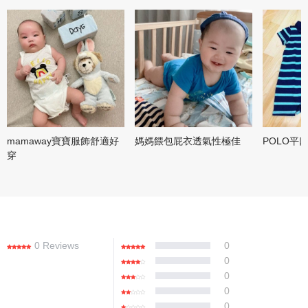
mamaway寶寶服飾舒適好
媽媽餵包屁衣透氣性極佳
POLO平
穿
0 Reviews
0
0
0
0
0