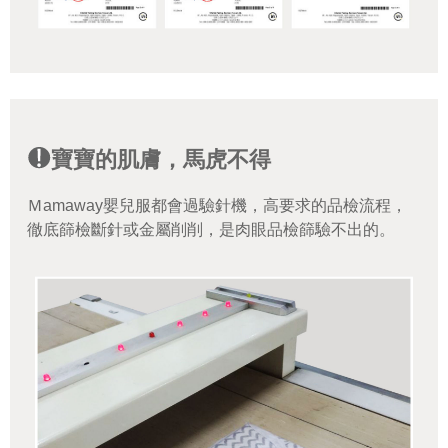
寶寶的肌膚，馬虎不得
Ｍamaway嬰兒服都會過驗針機，高要求的品檢流程，
徹底篩檢斷針或金屬削削，是肉眼品檢篩驗不出的。