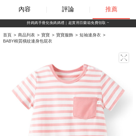
內容
評論
推薦
綁定LINE好友，500購物金立即折！
首頁
商品列表
寶寶
寶寶服飾
短袖連身衣
BABY棉質橫紋連身包屁衣