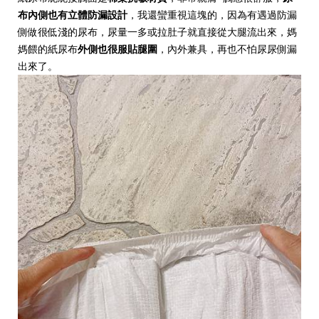
布內側也有立體防漏設計
，我還蠻重視這塊的，因為有遇過防漏
側做很低淺的尿布，尿量一多或拉肚子就直接從大腿流出來，媽
媽餵的紙尿布
外側也很服貼腿圍
，內外兼具，再也不怕尿尿側漏
出來了。