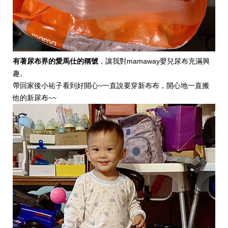
有著尿布界的愛馬仕的稱號
，讓我對mamaway嬰兒尿布充滿興
趣。
帶回家後小祐子看到好開心~一直說要穿新布布，開心地一直搬
他的新尿布~~