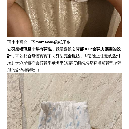
再小小研究一下mamaway的紙尿布...
它
羽柔輕薄且非常有彈性
，我最喜歡它
背部360°全彈力腰圍的設
計
，可以配合每個寶寶不同身型
完全服貼
，即便晚上睡覺或遇到
拉肚子炸屎也不會從背部飛出來(應該每個媽媽都有遇過背部屎彈
飛的恐怖經驗吧!!)