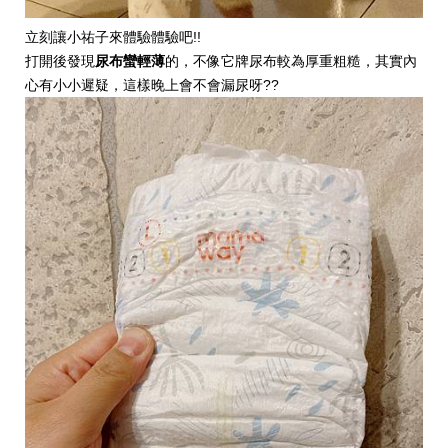
立刻讓小祐子來體驗體驗吧!!
打開後發現
尿布蠻輕薄
的，不像它牌尿布較為厚重粗糙，其實內
心有小小遲疑，這樣晚上會不會漏尿呀??