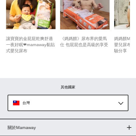
讓寶寶的金屁屁乾爽舒適
《媽媽餵》尿布界的愛馬
媽媽餵Mam
一夜好眠❤mamaway黏貼
仕 包屁屁也是高級的享受
嬰兒尿布 
式嬰兒尿布
驗分享
其他國家
台灣
Global
關於Mamaway
印尼
門市據點
最新消息
品牌故事
人力招募
媒體花絮
隱私權聲明
CSR企業社會責任