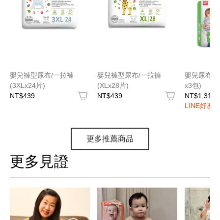
嬰兒褲型尿布/一拉褲
嬰兒褲型尿布/一拉褲
嬰兒尿布/紙
(3XLx24片)
(XLx28片)
x3包)
NT$439
NT$439
NT$1,317
LINE好友
更多推薦商品
更多見證