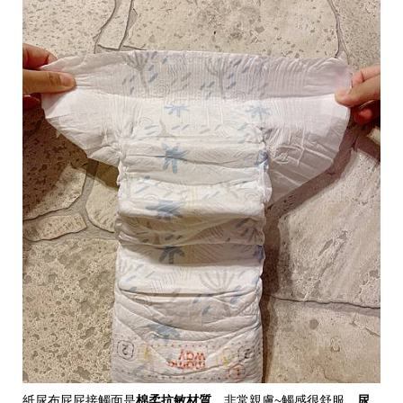
紙尿布屁屁接觸面是
棉柔抗敏材質
，非常親膚~觸感很舒服，
尿