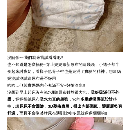
沒關係~~我們就來嘗試看看吧!!
也不知道是怎麼搞得~穿上媽媽餵新尿布的這幾晚，小祐子都半
夜起來討夜奶，看樣子他骨子裡也是充滿了實驗的精神，想幫媽
媽測試測試這尿布是否好用
哈哈…但其實媽媽內心充滿不安~好怕淹水!!
沒想到早上起床沒有淹水耶!!尿布雖然很大包，
吸好吸滿但不外
露
，媽媽餵紙尿布
吸水力真的超強
，它的
多重瞬吸導流設計
很
棒，讓
尿尿不會回滲
，
3D菱格表層，排出內部濕氣，讓屁屁乾爽
舒適
，而且不會像某牌尿布遇到比較多尿就稠稠爛爛的!!