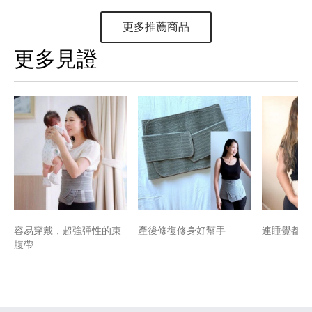
更多推薦商品
更多見證
容易穿戴，超強彈性的束
產後修復修身好幫手
連睡覺都捨
腹帶