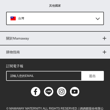
其他國家
台灣
Global
關於Mamaway
印尼
門市據點
最新消息
品牌故事
人力招募
媒體花絮
隱私權聲明
CSR企業社會責任
菲律賓
購物指南
購物常見問題
退換貨問題
儲值金使用條款
購買儲值金
發票問題
會員權益
線上留言
吸乳器-免費體驗
馬來西亞
訂閱電子報
送出
© MAMAWAY MATERNITY. ALL RIGHTS RESERVED. | 媽媽餵股份有限公