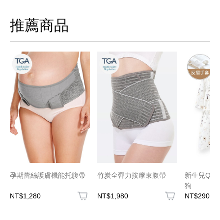
推薦商品
孕期蕾絲護膚機能托腹帶
竹炭全彈力按摩束腹帶
新生兒Q彈
狗
NT$1,280
NT$1,980
NT$290