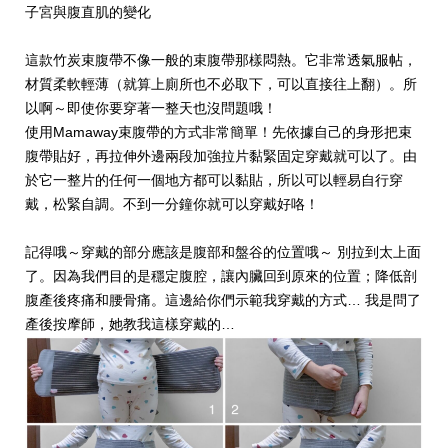
子宮與腹直肌的變化
這款竹炭束腹帶不像一般的束腹帶那樣悶熱。它非常透氣服帖，
材質柔軟輕薄（就算上廁所也不必取下，可以直接往上翻）。所
以啊～即使你要穿著一整天也沒問題哦！
使用Mamaway束腹帶的方式非常簡單！先依據自己的身形把束
腹帶貼好，再拉伸外邊兩段加強拉片黏緊固定穿戴就可以了。由
於它一整片的任何一個地方都可以黏貼，所以可以輕易自行穿
戴，松緊自調。不到一分鐘你就可以穿戴好咯！
記得哦～穿戴的部分應該是腹部和盤谷的位置哦～ 別拉到太上面
了。因為我們目的是穩定腹腔，讓內臟回到原來的位置；降低剖
腹產後疼痛和腰骨痛。這邊給你們示範我穿戴的方式… 我是問了
產後按摩師，她教我這樣穿戴的…