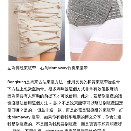
左為傳統束腹帶；右為Mamaway竹炭束腹帶
Bengkung是馬來古法束腹方法，使用長長的棉質束腹帶從盆骨
下方往上包紮至胸骨。很多媽咪說這個方式非常有效但很麻煩，
因為需要有人幫助的前提下才可以使用。此外，若是剖腹產的話
也沒辦法使用這個方法～ 誒？不是說束腹帶可以幫助剖腹產固定
傷口嘛？是的… 但並非這一款，而是必需是醫療級的束腹帶，好
比Mamaway 腹帶。如果你有看我孕晚期的博文分享，你會知道
我是剖腹產的。不是因為我想要剖腹產，而是寶寶不願意順產呀