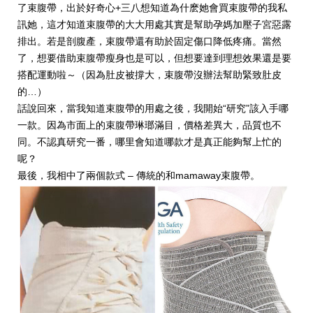
了束腹帶，出於好奇心+三八想知道為什麽她會買束腹帶的我私
訊她，這才知道束腹帶的大大用處其實是幫助孕媽加壓子宮惡露
排出。若是剖腹產，束腹帶還有助於固定傷口降低疼痛。當然
了，想要借助束腹帶瘦身也是可以，但想要達到理想效果還是要
搭配運動啦～（因為肚皮被撐大，束腹帶沒辦法幫助緊致肚皮
的…）
話說回來，當我知道束腹帶的用處之後，我開始“研究”該入手哪
一款。因為市面上的束腹帶琳瑯滿目，價格差異大，品質也不
同。不認真研究一番，哪里會知道哪款才是真正能夠幫上忙的
呢？
最後，我相中了兩個款式 – 傳統的和mamaway束腹帶。