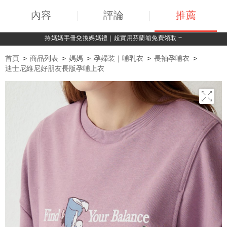
內容
評論
推薦
持媽媽手冊兌換媽媽禮｜超實用芬蘭箱免費領取 ~
首頁
商品列表
媽媽
孕婦裝｜哺乳衣
長袖孕哺衣
迪士尼維尼好朋友長版孕哺上衣