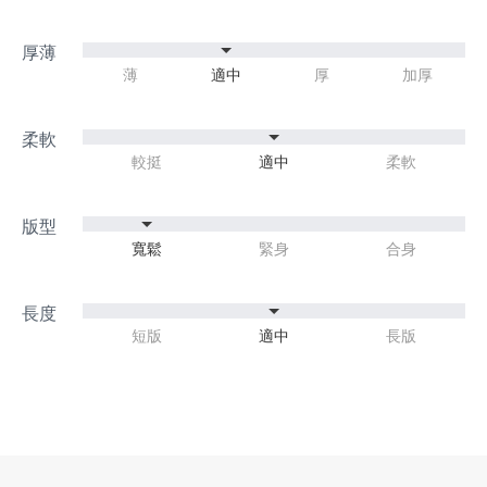
薄
適中
厚
加厚
較挺
適中
柔軟
寬鬆
緊身
合身
短版
適中
長版