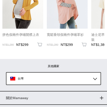
(圖片格式限jpg、jpeg)
拼色假兩件孕哺開襟上衣
寬鬆垂領假兩件孕哺罩衫
迪士尼早
裝
NT$299
NT$299
NT$1,380
NT$1,280
NT$1,280
圖片上傳
圖片上傳
圖片上傳
圖片上傳
圖片上傳
其他國家
台灣
Global
關於Mamaway
印尼
門市據點
最新消息
品牌故事
人力招募
媒體花絮
隱私權聲明
CSR企業社會責任