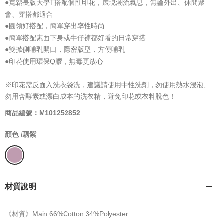
●寬鬆長版大學T搭配個性印花，展現潮流氣息，無論外出、休閒聚
會、穿搭都適合
●圓領好搭配，簡單穿出率性時尚
●簡單搭配素面下身或牛仔褲都好看的日常穿搭
●雙掀側哺乳開口，隱密版型，方便哺乳
●印花使用環保Q膠，無毒更放心
※印花需反面入洗衣袋洗，建議請使用中性洗劑，勿使用熱水浸泡、
勿用含酵素或漂白成本的洗衣精，避免印花或衣料脫色！
商品編號：M101252852
顏色 /
藕紫
材質說明
《材質》Main:66%Cotton 34%Polyester