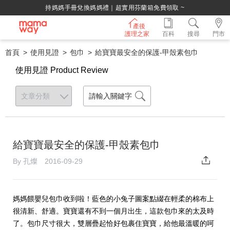
持媽媽手冊兌換媽媽禮｜超實用芬蘭箱免費領取 ~
產後
護理之家
百科
搜尋
門市
首頁
使用見證
包巾
給寶寶最安全的保護-甲殼素包巾
使用見證 Product Review
給寶寶最安全的保護-甲殼素包巾
By 孔燦 2016-09-29
媽媽餵嬰兒包巾收到啦！藍色的小兔子圖案點綴在輕柔的棉布上
很清新、舒適。寶寶還有不到一個月出生，這款包巾來的太及時
了。包巾尺寸很大，雙層疊起恰好包裹住寶寶，給他最溫暖的呵