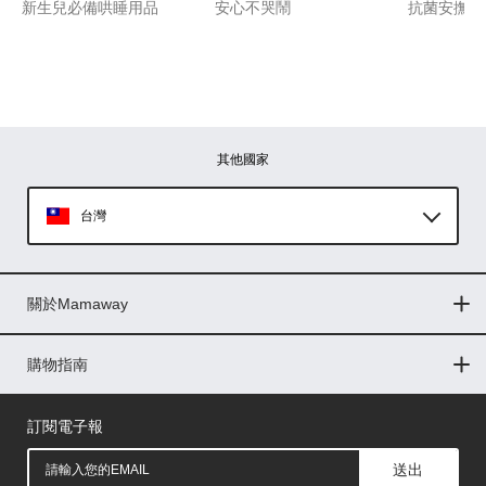
新生兒必備哄睡用品
安心不哭鬧
抗菌安撫包
其他國家
台灣
Global
關於Mamaway
印尼
門市據點
最新消息
品牌故事
人力招募
媒體花絮
隱私權聲明
CSR企業社會責任
菲律賓
購物指南
購物常見問題
退換貨問題
儲值金使用條款
購買儲值金
發票問題
會員權益
線上留言
吸乳器-免費體驗
馬來西亞
訂閱電子報
送出