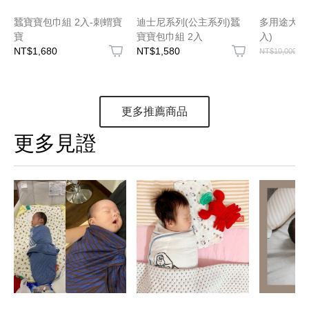
蠶寶寶包巾組 2入-刺蝟寶
迪士尼系列(公主系列)蠶
多用途大方
寶
寶寶包巾組 2入
入)
NT$1,680
NT$1,580
NT$10,000
更多推薦商品
更多見證